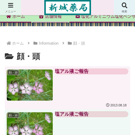
新城薬局
メニュー
検索
ホーム
店舗情報
塩化アルミニウム塩化ベン
ホーム
Information
顔・頭
顔・頭
塩アル液ご報告
顔・頭
2013.08.18
塩アル液ご報告
顔・頭