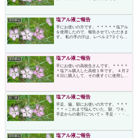
す。 手のひらへの使用後の報告ですが、
その後、思い出した頃（１ヶ月に１回く
らい）に寝る前に塗る程度で大量の汗を
出すことなく過ごせていま...
塩アル液ご報告
密封療法
手にお使いの方です。＊＊＊＊＊塩アル
を使用したので、報告させていただきま
す。 私の手の汗は、レベル２?３ぐらい
でした。塩アルが届き、期待に胸を膨ら
ませ、入浴後、手に塗りました。はじめ
てで、液をつけすぎてしまい、また、手
に神経が集中したのか、...
塩アル液ご報告
密封療法
手にお使いの高校生さんです。＊＊＊＊
＊塩アル購入した高校１年です。 ４月２
６日に購入して、その夜すぐに使用しま
した。手をきれいに石鹸で洗い、清潔な
タオルで手をしっかり拭いたあと、、寝
る前に手に少しずつ、手にすり込むよう
にして、すり込んでは乾...
塩アル液ご報告
顔・頭
手足、脇、額にお使いの方です。＊＊＊
＊＊＜これまで悩んでいた、額、ワキ、
手足からの発汗について＞ 手足・・・年
中汗をかいている状況。何もしていなく
ても、手のひらは汗で光っている。足に
ついては、冬にもかかわらず、常にぐっ
しょり。つらいのは人と...
塩アル液ご報告
密封療法