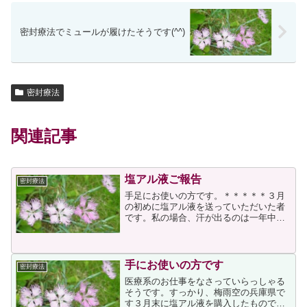
密封療法でミュールが履けたそうです(^^)
密封療法
関連記事
塩アル液ご報告
密封療法
手足にお使いの方です。＊＊＊＊＊３月
の初めに塩アル液を送っていただいた者
です。私の場合、汗が出るのは一年中と
いうわけではなく、温度と湿度に関係し
て発汗が活発になるので、つい最近まで
は、使用を控えていました。 ちなみにレ
ベルは１?２の間くらい...
手にお使いの方です
密封療法
医療系のお仕事をなさっていらっしゃる
そうです。すっかり、梅雨空の兵庫県で
す３月末に塩アル液を購入したもので