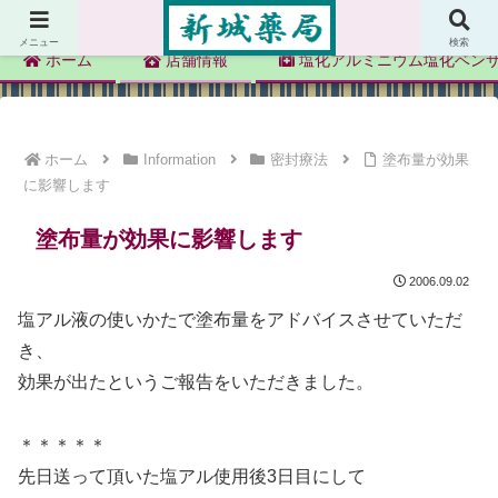
新城薬局
メニュー
検索
ホーム
店舗情報
塩化アルミニウム塩化ベン
ホーム
Information
密封療法
塗布量が効果
に影響します
塗布量が効果に影響します
2006.09.02
塩アル液の使いかたで塗布量をアドバイスさせていただ
き、
効果が出たというご報告をいただきました。
＊＊＊＊＊
先日送って頂いた塩アル使用後3日目にして