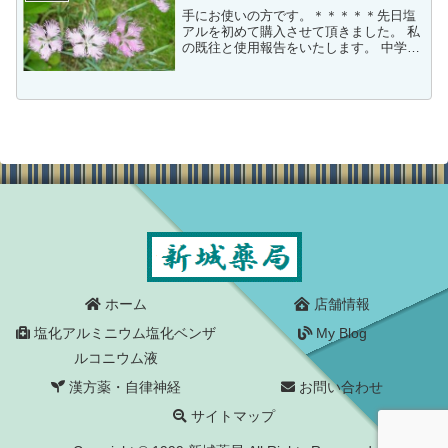
手にお使いの方です。＊＊＊＊＊先日塩
アルを初めて購入させて頂きました。 私
の既往と使用報告をいたします。 中学生
の頃に手汗の異常に気づきました（レベ
ル2?3）フォークダンスで手をつなげなか
ったり、ノートや答案用紙が湿ったり、
ギターを弾くと弦...
ホーム
店舗情報
塩化アルミニウム塩化ベンザ
My Blog
ルコニウム液
漢方薬・自律神経
お問い合わせ
サイトマップ