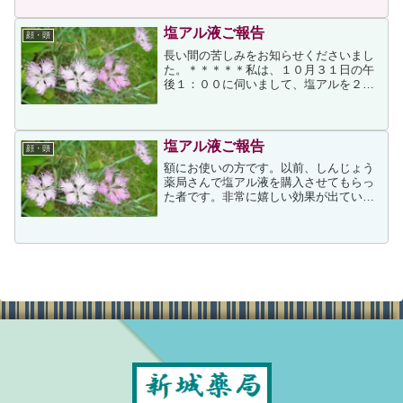
度、わたしは全身汗だくになります。最
近は、機能性に優れた下着...
塩アル液ご報告
顔・頭
長い間の苦しみをお知らせくださいまし
た。＊＊＊＊＊私は、１０月３１日の午
後１：００に伺いまして、塩アルを２本
購入しましたM（５５歳男）です。塩ア
ルの効果のほどには、涙がでるくらい驚
いています。効果に関しましては、おお
くの方からのメールを拝見...
塩アル液ご報告
顔・頭
額にお使いの方です。以前、しんじょう
薬局さんで塩アル液を購入させてもらっ
た者です。非常に嬉しい効果が出ている
ので使用結果の報告をさせていただきま
す。 購入してから今回結果をメールさせ
てもらうまでちょっと期間があいてしま
いました。というのも、...