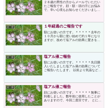
２８歳の男性の方からメールでいただい
たご報告です。顔・額・頭の汗にお悩み
で、辛い心境もお知らせくださいまし
た。＊＊＊＊＊塩アル液を使わせていた
だいた経過を報告させていただきます。
顔・額・頭から異常に汗を掻く体質に、
高校生くらいの頃からもう１...
１年経過のご報告です
顔・頭
額にお使いの方です。＊＊＊＊＊去年の
１０月から額に使い始めて約１年になり
ますが、改めて塩アルの効果に驚きを感
じております。さすがに梅雨の蒸し暑さ
には無理かなと思いつつも、精製水で皮
膚の汚れを拭き取り、１０日に一回のペ
ースで原液を塗布していま...
塩アル液ご報告
顔・頭
額にお使いの方です。＊＊＊＊＊先日購
入いたしました塩アル液の効果について
ご報告いたします。 以前より気温などに
関係なく額に汗をかきやすく、仕事で帽
子を着用するために額がかぶれてしまう
ことがよくありました。インターネット
の掲示板で塩アル液を使...
塩アル液ご報告
顔・頭
顔にお使いの方です。＊＊＊＊＊無事に
到着しました。数年前に使用したことが
ありますので、今回二度目です。 とにか
く汗かきで、友人とジムに行き、同じ運
動をしても友人は脇の下に汗をかく程