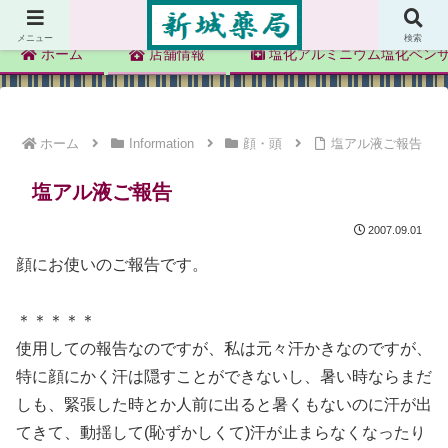
新城薬局
メニュー
検索
ホーム
店舗情報
塩化アルミニウム塩化ベン
ホーム
Information
顔・頭
塩アル液ご報告
塩アル液ご報告
2007.09.01
顔にお使いのご報告です。
＊＊＊＊＊
使用しての報告なのですが、私は元々汗かきなのですが、
特に顔にかく汗は隠すことができないし、暑い時ならまだ
しも、緊張した時とか人前に出ると暑くもないのに汗が出
てきて、動揺して(恥ずかしくて)汗が止まらなくなったり