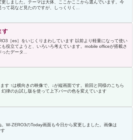
変更しました。テーマは大体、ここかここから選んでいます。今
って花など見たのですが、しっくりく...
ます
-ZERO3［es］をいじくりまわしています 以前より軽量になって使い
役立てようと、いろいろ考えています。mobile officeが搭載さ
たデータ...
でいます ↑は横向きの映像で、↓が縦画面です。前回と同様のこちら
、幻律のお試し版を使って上下バーの色を変えています
W-ZERO3のToday画面も今日から変更しました。画像は
です