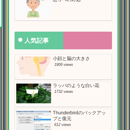
人気記事
小顔と脳の大きさ
1909 views
ラッパのような白い花
1732 views
Thunderbirdのバックアッ
プと復元
612 views