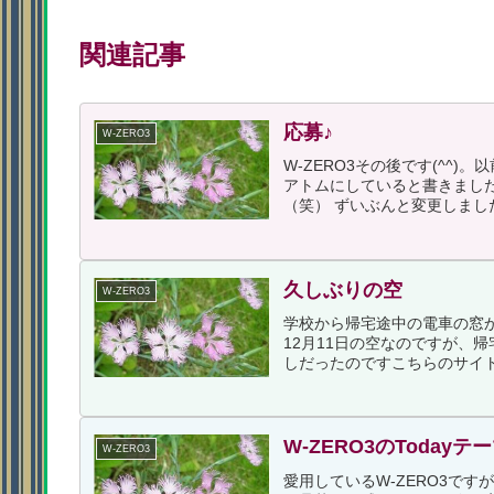
関連記事
応募♪
W-ZERO3
W-ZERO3その後です(^^)
アトムにしていると書きまし
（笑） ずいぶんと変更しまし
久しぶりの空
W-ZERO3
学校から帰宅途中の電車の窓
12月11日の空なのですが、
しだったのですこちらのサイト
W-ZERO3のToday
W-ZERO3
愛用しているW-ZERO3です