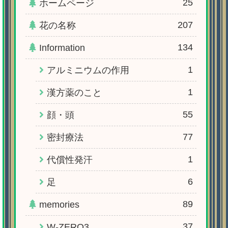
25
ホームページ
207
花の名称
134
Information
1
アルミニウムの作用
1
漢方薬のこと
55
顔・頭
77
密封療法
1
代償性発汗
6
足
89
memories
37
W-ZERO3