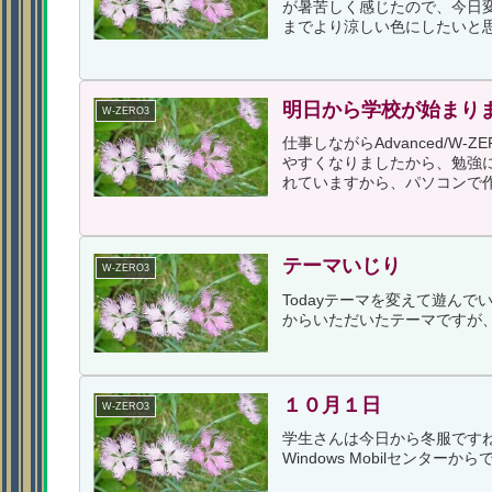
が暑苦しく感じたので、今日
までより涼しい色にしたいと思
明日から学校が始まり
W-ZERO3
仕事しながらAdvanced/W
やすくなりましたから、勉強にも
れていますから、パソコンで作っ
テーマいじり
W-ZERO3
Todayテーマを変えて遊ん
からいただいたテーマですが
１０月１日
W-ZERO3
学生さんは今日から冬服ですね。
Windows Mobilセンターから