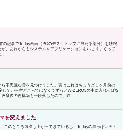
。以前の記事でToday画面（PCのデスクトップに当たる部分）を鉄腕
たが、あれからもシステムやアプリケーションをいじりまくって
た。
から不思議な雲を見つけました。実はこれはちょうど１ヶ月前の
帰宅してから空どころではなくてずっとW-ZERO3の中に入れっぱな
改竄後の再構築も一段落したので、昨...
テーマを変えました
が、このところ気温も上がってきているし、Todayの黒っぽい画面