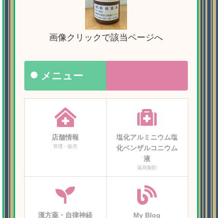
画像クリックで該当ページへ
メニュー
店舗情報
塩化アルミニウム塩
管理・販売
化ベンザルコニウム
液
薬局製剤
漢方薬・自律神経
My Blog