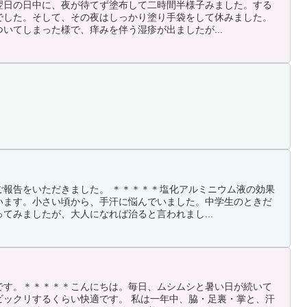
翌日の日中に、夜が待てず塗布して二時間半様子みました。する
でした。そして、その夜はしっかり塗り手袋をして休みました。
いてしまった様で、痒みを伴う湿疹が出ましたが...
ご報告をいただきました。 ＊＊＊＊＊塩化アルミニウム液の効果
います。小さい頃から、手汗に悩んでいました。中学生のときだ
てみましたが、大人になれば治ると言われまし...
です。＊＊＊＊＊こんにちは。毎日、ムシムシと暑い日が続いて
ビックリするくらい快適です。 私は一年中、脇・足裏・掌と、汗