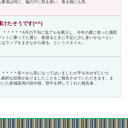
夏場は特に、脇の汗に気を使い、着る物にも気...
けたそうです(^^)
。 ＊＊＊＊＊6月の下旬に塩アルを購入し、今年の夏に使った感想
サイトに乗ってた通り、夜寝るときに手足に少し多いかなーとい
はラップをまきながら寝る、というスタイル...
＊＊＊＊＊前々から気になってはいましたが手を出せずにいた
し劇的な効果がありましたことをご報告させていただきます。ま
いた新城薬局の田中様、背中を押してくれた報告者...