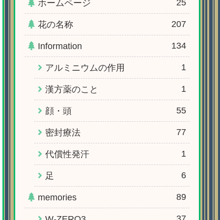
25
ホームページ
207
花の名称
134
Information
1
アルミニウムの作用
1
漢方薬のこと
55
顔・頭
77
密封療法
1
代償性発汗
6
足
89
memories
37
W-ZERO3