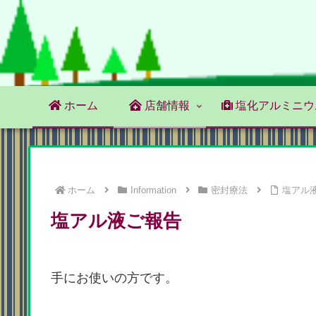
ホーム
店舗情報
塩化アルミニウ
ホーム
Information
密封療法
塩アル
塩アル液ご報告
手にお使いの方です。