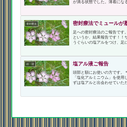
が滴る状態でした。薄着になる
密封療法でミュールが履
密封療法
足への密封療法のご報告です
というか、結果報告です！！
うぐらいの塩アルをつけ、足に
塩アル液ご報告
顔・頭
頭部と額にお使いの方です。
「塩化アルミニウム」を使用
ずは塩アルと出会わせていただ