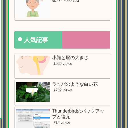
人気記事
小顔と脳の大きさ
1909 views
ラッパのような白い花
1732 views
Thunderbirdのバックアッ
プと復元
612 views