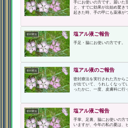
手にお使いの方です。届いた
と、すでに効果が出始め驚き
起きた時、手の甲にも薬液がつ
塩アル液ご報告
密封療法
手足・脇にお使いの方です。
塩アル液のご報告
密封療法
密封療法を実行された方から
が出ていて、うれしくなって
ったかに、一度、皮膚科に行っ
塩アル液ご報告
密封療法
手掌、足裏、脇にお使いの方
いますが、今年の私の夏は、