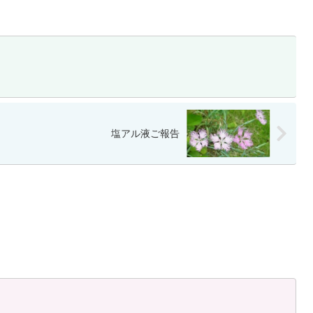
塩アル液ご報告