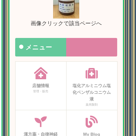
画像クリックで該当ページへ
メニュー
店舗情報
塩化アルミニウム塩
管理・販売
化ベンザルコニウム
液
薬局製剤
漢方薬・自律神経
My Blog