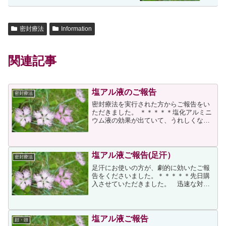
密封療法
Information
関連記事
塩アル液のご報告
密封療法
密封療法を実行された方からご報告をい
ただきました。 ＊＊＊＊＊塩化アルミニ
ウム液の効果が出ていて、うれしくなっ
ています。小さい頃から、手汗に悩んで
いました。中学生のときだったかに、一
度、皮膚科に行ってみましたが、大人に
なれば治ると言われまし...
塩アル液ご報告(足汗）
密封療法
足汗にお使いの方が、劇的に効いたご報
告をくださいました。＊＊＊＊＊先日購
入させていただきました。 迅速な対応
有難うございました。 私は、もともと多
汗症でしたが、ある日勤務先の事務所で
足の臭いに気づかれ、以来、汚い物を見
るような冷たい視線と、...
塩アル液ご報告
顔・頭