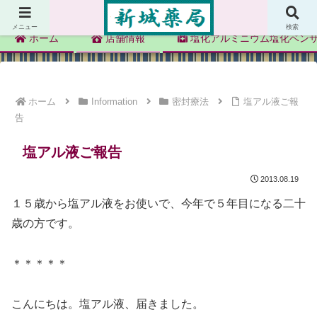
新城薬局
メニュー
検索
ホーム
店舗情報
塩化アルミニウム塩化ベン
ホーム
Information
密封療法
塩アル液ご報
告
塩アル液ご報告
2013.08.19
１５歳から塩アル液をお使いで、今年で５年目になる二十
歳の方です。
＊＊＊＊＊
こんにちは。塩アル液、届きました。