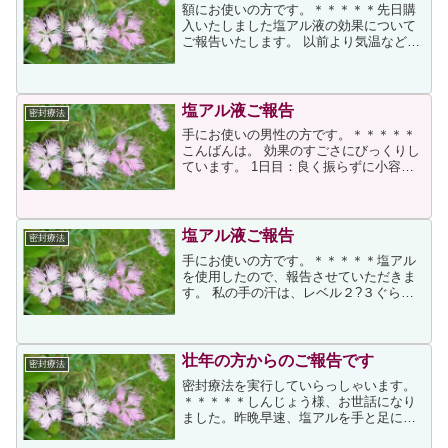
額にお使いの方です。＊＊＊＊＊先日購
入いたしました塩アル液の効果について
ご報告いたします。 以前より気温などに
関係なく額に汗をかきやすく、仕事で帽
子を着用するために額がかぶれてしまう
ことがよくありました。インターネット
の掲示板で塩アル液を使...
塩アル液ご報告
密封療法
手にお使いの男性の方です。＊＊＊＊＊
こんばんは。 効果のすごさにびっくりし
ています。 1日目：良く振らずに小容器
の移して使用してしまい、全く効果があ
りませんでした。 2日目：良く振り、密
閉法にて使用したところ、全く汗が出な
くなりました。 3...
塩アル液ご報告
密封療法
手にお使いの方です。＊＊＊＊＊塩アル
を使用したので、報告させていただきま
す。 私の手の汗は、レベル２?３ぐらい
でした。塩アルが届き、期待に胸を膨ら
ませ、入浴後、手に塗りました。はじめ
てで、液をつけすぎてしまい、また、手
に神経が集中したのか、...
壮年の方からのご報告です
密封療法
密封療法を実行していらっしゃいます。
＊＊＊＊＊しんじょう様、お世話になり
ました。昨晩早速、塩アルを手と足に塗
布してみました。結果を先に言いますと