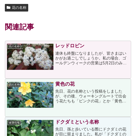
花の名称
関連記事
レッドロビン
花の名称
連休も終盤になりましたが、皆さまはい
かがお過ごしでしょうか。私の場合、ゴ
ールデンウィークの営業は5月2日のみと
させていただいておりますが、連休の前
半に仕事関係の雑務をフル回転で済ませ
たため、その疲れが中盤に出てしまいま
した。そのため、中盤は...
黄色の花
花の名称
先日、花の名称という投稿をしました
が、その後、ウォーキングルートで出会
う花たちも「ピンクの花」とか「黄色の
花」とかではなく、何という名の花なの
かを知っていたほうが親しみを感じるの
ではないかと思うようになったので、こ
れからは気になる花から調べ...
ドクダミという名称
健康情報
先日、孫と歩いている際にドクダミの花
が目に留まりました。私が「ドクダミの