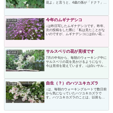
花よ」と言うと、4歳の孫が「ドク？」と
聞き返したのですが、私は「毒ではない
けれど、そういう名前なの」としか説明
できませんでした。孫が「毒」の意味を
正しく理解しているのか...
今年のムギナデシコ
花の名称
↓は昨日写したムギナデシコです。昨年、
次の投稿をした際に「私は見たことがな
いのですが、ムギナデシコには白い花も
あるそうです」と書いたのですが、今年
は何と白い花も交じっていましたナデシ
コが由来となった「大和なでしこ」とい
う言葉がありますが、そ...
サルスベリの花が見頃です
花の名称
7月の中旬から、毎朝のウォーキング中に
サルスベリの花を見かけるようになり、
今は見頃を迎えています。↓は白いサルス
ベリの花です。2017/ 7/24 4:57そして次
は鮮やかなピンクの花です。↑のピンクの
花は2年前にも載せたことがありました
が...
自生（？）のハツユキカズラ
花の名称
↓は、毎朝のウォーキングルートで数日前
から気になっていたハツユキカズラで
す。ハツユキカズラのことは、以前も次
のような投稿をしています。今までの投
稿のハツユキカズラは、お寺の境内だっ
たりマンションのエントランスに植えら