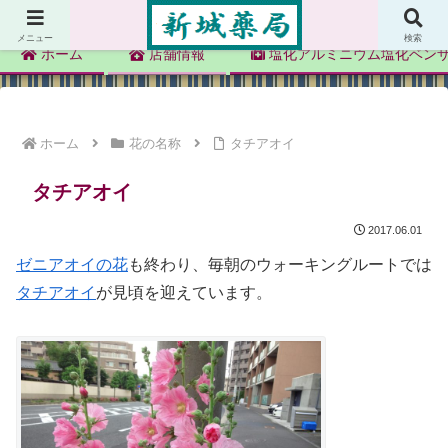
新城薬局
メニュー
検索
ホーム
店舗情報
塩化アルミニウム塩化ベン
ホーム
花の名称
タチアオイ
タチアオイ
2017.06.01
ゼニアオイの花
も終わり、毎朝のウォーキングルートでは
タチアオイ
が見頃を迎えています。