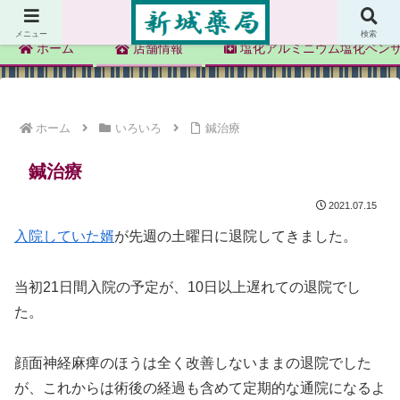
新城薬局
メニュー
検索
ホーム
店舗情報
塩化アルミニウム塩化ベン
ホーム
いろいろ
鍼治療
鍼治療
2021.07.15
入院していた婿
が先週の土曜日に退院してきました。
当初21日間入院の予定が、10日以上遅れての退院でし
た。
顔面神経麻痺のほうは全く改善しないままの退院でした
が、これからは術後の経過も含めて定期的な通院になるよ