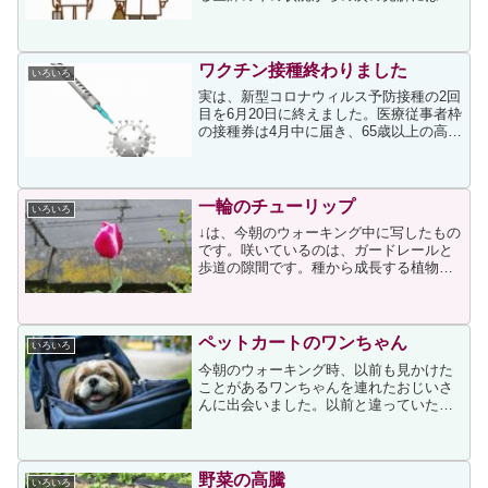
得でした。第8波は悪化する人がさらに増
えていくのではないでしょうか。オミク
ロン株対応のワクチン接種率は、かなり
低いです。3回目の接種...
ワクチン接種終わりました
いろいろ
実は、新型コロナウィルス予防接種の2回
目を6月20日に終えました。医療従事者枠
の接種券は4月中に届き、65歳以上の高齢
者枠の接種券は5月中旬に届きましたが、
私が受けたのは医療従事者枠のほうで
す。同じく薬剤師である夫と娘も同日（1
回目が5月3...
一輪のチューリップ
いろいろ
↓は、今朝のウォーキング中に写したもの
です。咲いているのは、ガードレールと
歩道の隙間です。種から成長する植物な
ら種が飛ぶということも理解できます
が、チューリップのような球根から成長
する植物で、まさか球根が飛んできたわ
けではないと思うので、誰...
ペットカートのワンちゃん
いろいろ
今朝のウォーキング時、以前も見かけた
ことがあるワンちゃんを連れたおじいさ
んに出会いました。以前と違っていたの
は、ワンちゃんがカートに乗っていたこ
とです。まだ夜明け前で薄暗かったので
ワンちゃんの様子は見えず、私は「高齢
のワンちゃんだったのかな...
野菜の高騰
いろいろ