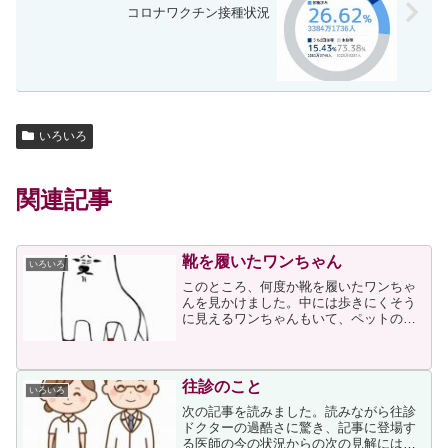
コロナワクチン接種状況
いろいろ
関連記事
靴を履いたワンちゃん
いろいろ
このところ、何度か靴を履いたワンちゃ
んを見かけました。中には歩きにくそう
に見えるワンちゃんもいて、ペットのい
ない私にはなぜ靴を履かせるのだろうと
いう疑問が生じたのです。そう思いなが
らも特に何もしなかったのですが、昨日
見たワンちゃんがあまりに...
往診のこと
いろいろ
次の記事を読みました。読みながら往診
ドクターの過酷さに驚き、記事に登場す
る医師の今の状況からの次の見解には納