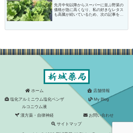
先月中旬以降からスーパーに並ぶ野菜の
価格が急に高くなり、私の好きなレタス
も高騰が続いているため、次の記事を興
味深く読みました。記事には次の数字が
ありました。2021年8月31日の発表結果
でも顕著に表れている。調査対象となっ
ている8品目の野菜...
ホーム
店舗情報
塩化アルミニウム塩化ベンザ
My Blog
ルコニウム液
漢方薬・自律神経
お問い合わせ
サイトマップ