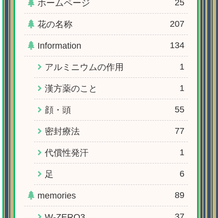
25
ホームページ
207
花の名称
134
Information
1
アルミニウムの作用
1
漢方薬のこと
55
顔・頭
77
密封療法
1
代償性発汗
6
足
89
memories
37
W-ZERO3