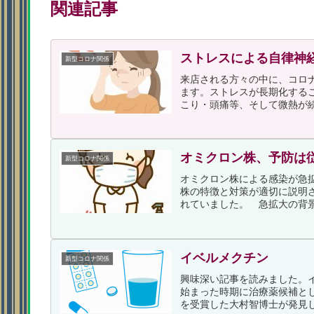
関連記事
ストレスによる自律神
新型コロナ関係
来店される方々の中に、コロ
ます。ストレスが長期化する
こり・頭痛等、そして微熱が続
オミクロン株、予防は
新型コロナ関係
オミクロン株による感染が急
株の特徴と対策が適切に説明
れていました。 急拡大の背景
イベルメクチン
新型コロナ関係
興味深い記事を読みました。
始まった時期に治療薬候補と
を受賞した大村智博士が発見し