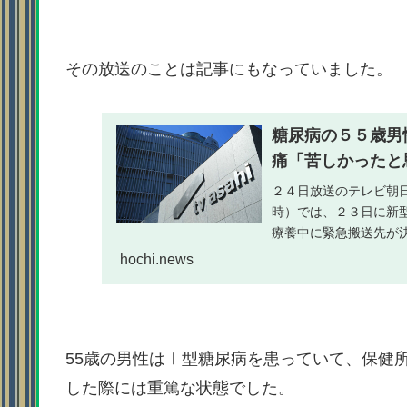
その放送のことは記事にもなっていました。
糖尿病の５５歳男
痛「苦しかったと思
２４日放送のテレビ朝
時）では、２３日に新
療養中に緊急搬送先が
hochi.news
55歳の男性はⅠ型糖尿病を患っていて、保健
した際には重篤な状態でした。