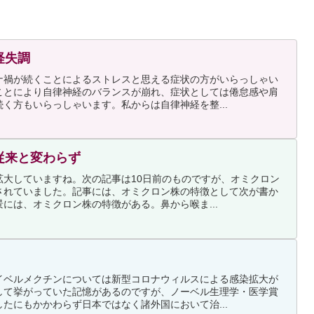
経失調
ナ禍が続くことによるストレスと思える症状の方がいらっしゃい
ことにより自律神経のバランスが崩れ、症状としては倦怠感や肩
く方もいらっしゃいます。私からは自律神経を整...
従来と変わらず
拡大していますね。次の記事は10日前のものですが、オミクロン
されていました。記事には、オミクロン株の特徴として次が書か
には、オミクロン株の特徴がある。鼻から喉ま...
イベルメクチンについては新型コロナウィルスによる感染拡大が
して挙がっていた記憶があるのですが、ノーベル生理学・医学賞
たにもかかわらず日本ではなく諸外国において治...