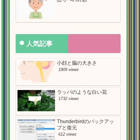
人気記事
小顔と脳の大きさ
1909 views
ラッパのような白い花
1732 views
Thunderbirdのバックアッ
プと復元
612 views