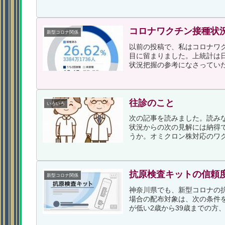
コロナワクチン接種状
新型コロナ関係
以前の投稿で、私はコロナワ
目に留まりました。上統計は
状況把握の参考になさっていた
往診のこと
いろいろ
次の記事を読みました。読み
状況からの次の見解には納得
うか。オミクロン株対応のワク
抗原検査キットの信頼
新型コロナ関係
神奈川県でも、新型コロナの
場合の配布対象は、次の条件
が低い2歳から39歳までの方、