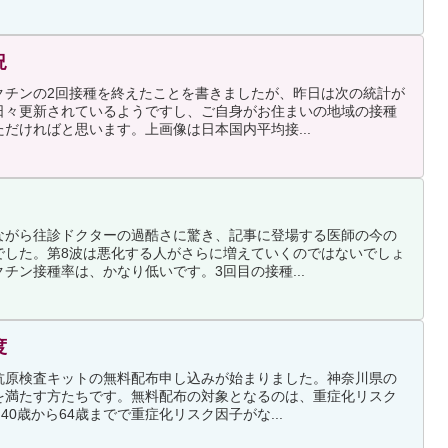
況
クチンの2回接種を終えたことを書きましたが、昨日は次の統計が
日々更新されているようですし、ご自身がお住まいの地域の接種
だければと思います。上画像は日本国内平均接...
ながら往診ドクターの過酷さに驚き、記事に登場する医師の今の
でした。第8波は悪化する人がさらに増えていくのではないでしょ
チン接種率は、かなり低いです。3回目の接種...
度
抗原検査キットの無料配布申し込みが始まりました。神奈川県の
を満たす方たちです。無料配布の対象となるのは、重症化リスク
40歳から64歳までで重症化リスク因子がな...