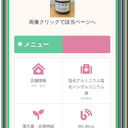
画像クリックで該当ページへ
メニュー
店舗情報
塩化アルミニウム塩
管理・販売
化ベンザルコニウム
液
薬局製剤
漢方薬・自律神経
My Blog