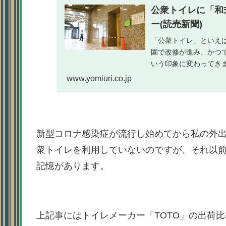
公衆トイレに「和
ー(読売新聞)
「公衆トイレ」といえ
園で改修が進み、かつ
いう印象に変わってき
設置される（大阪市北区.
www.yomiuri.co.jp
新型コロナ感染症が流行し始めてから私の外
衆トイレを利用していないのですが、それ以
記憶があります。
上記事にはトイレメーカー「TOTO」の出荷