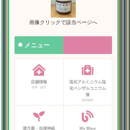
画像クリックで該当ページへ
メニュー
店舗情報
塩化アルミニウム塩
管理・販売
化ベンザルコニウム
液
薬局製剤
漢方薬・自律神経
My Blog