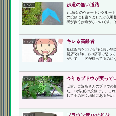
歩道の無い道路
いろいろ
↓は毎朝のウォーキングルー
の投稿にも書きましたが矢羽
者が歩く歩道がないのです。そ
キレる高齢者
いろいろ
私は薬局を開ける前に買い物
開店5分前にその店頭で怒っ
がいて、「客が待ってるのにな
今年もブドウが実って
いろいろ
以前、ご近所さんのブドウの
た。↓が以前の投稿です。こ
して手の届く場所にあるため、
ブラウン管TVの処分
いろいろ