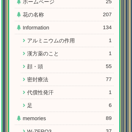
25
ホームページ
207
花の名称
134
Information
1
アルミニウムの作用
1
漢方薬のこと
55
顔・頭
77
密封療法
1
代償性発汗
6
足
89
memories
37
W-ZERO3