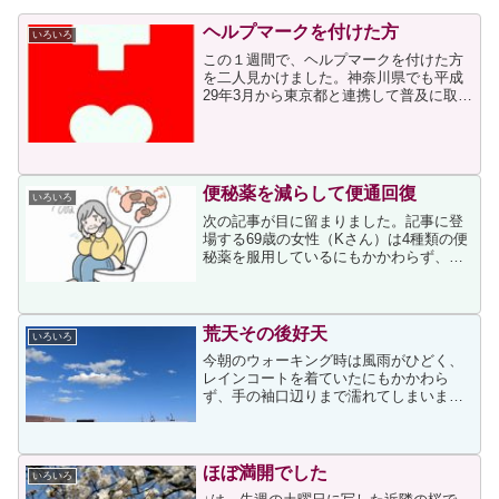
ヘルプマークを付けた方
いろいろ
この１週間で、ヘルプマークを付けた方
を二人見かけました。神奈川県でも平成
29年3月から東京都と連携して普及に取り
組んでいることを知っていましたが、同
じ地域のお住まいの方が付けていらっし
ゃることにマークの普及が少しずつ進ん
でいることを感じまし...
便秘薬を減らして便通回復
いろいろ
次の記事が目に留まりました。記事に登
場する69歳の女性（Kさん）は4種類の便
秘薬を服用しているにもかかわらず、排
便感じがないということで受診したこと
が書かれていました。記事の筆者である
クリニックの医師は、処方された便秘薬
を確認して次のように...
荒天その後好天
いろいろ
今朝のウォーキング時は風雨がひどく、
レインコートを着ていたにもかかわら
ず、手の袖口辺りまで濡れてしまいまし
た。それに最近にしては気温が高く、寒
いのが苦手な私は厚着だったため、厚着
に加えてレインコートとレインパンツに
よって蒸されて汗ビッショリ...
ほぼ満開でした
いろいろ