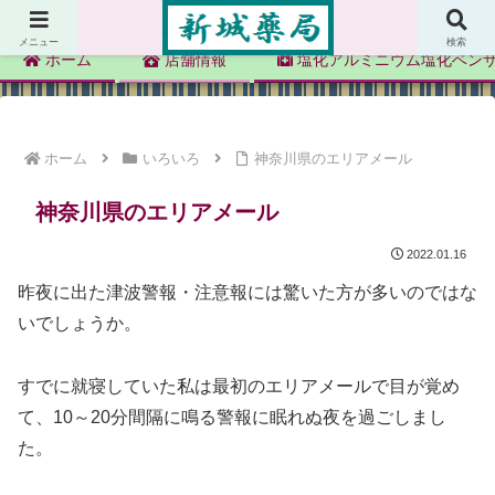
新城薬局
メニュー
検索
ホーム
店舗情報
塩化アルミニウム塩化ベン
ホーム
いろいろ
神奈川県のエリアメール
神奈川県のエリアメール
2022.01.16
昨夜に出た津波警報・注意報には驚いた方が多いのではな
いでしょうか。
すでに就寝していた私は最初のエリアメールで目が覚め
て、10～20分間隔に鳴る警報に眠れぬ夜を過ごしまし
た。