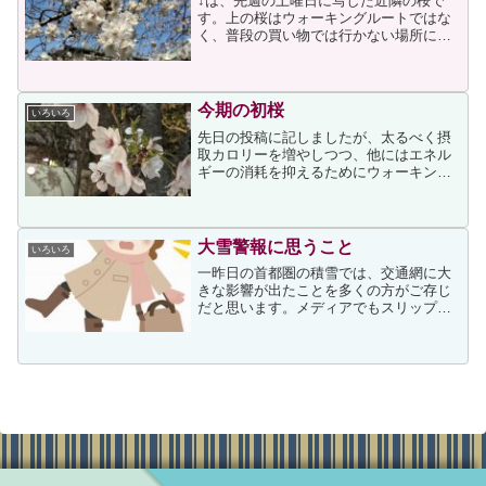
↓は、先週の土曜日に写した近隣の桜で
す。上の桜はウォーキングルートではな
く、普段の買い物では行かない場所にあ
り、桜を目当てに行って写したもので
す。本当は仕事が休みの昨日に行ってゆ
っくり見たかったのですが、私の住む地
域の日曜日の天気予報が雨で...
今期の初桜
いろいろ
先日の投稿に記しましたが、太るべく摂
取カロリーを増やしつつ、他にはエネル
ギーの消耗を抑えるためにウォーキング
もしばらく休んでいたため、TV等で桜の
開花が報じられてからもお花見ができず
にいました。そのような状況だったので
すが、今朝、思い切って...
大雪警報に思うこと
いろいろ
一昨日の首都圏の積雪では、交通網に大
きな影響が出たことを多くの方がご存じ
だと思います。メディアでもスリップ事
故などで首都高速の通行止めが多発して
いることが報じられていましたし、救急
車の出動回数も前日の倍以上という報道
もありました。その様な中...