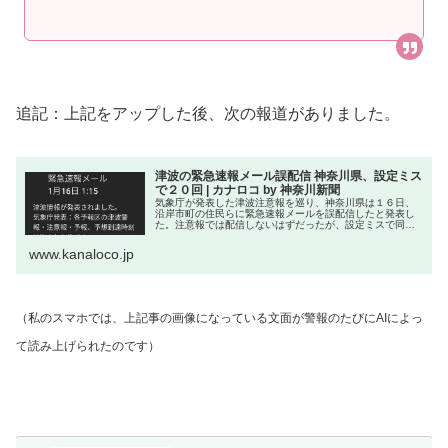
追記：上記をアップした後、次の報道がありました。
津波の緊急速報メール誤配信 神奈川県、設定ミス
で２０回 | カナロコ by 神奈川新聞
気象庁が発表した津波注意報を巡り、神奈川県は１６日、
沿岸市町の住民らに緊急速報メールを誤配信したと発表し
た。注意報では配信しないはずだったが、設定ミスで同日
午前０時１６分から同７時３１分まで２０回にわたり同じ
内容のメールをスマートフォンな…
www.kanaloco.jp
（私のスマホでは、上記事の画像になっている文面が警報のたびにAIによっ
て読み上げられたのです）