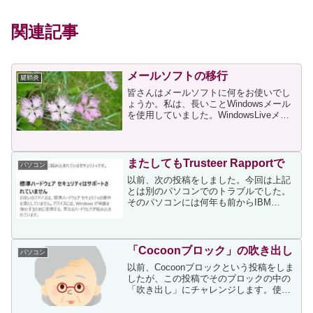
関連記事
メールソフトの移行
腱鞘炎
皆さんはメールソフトに何をお使いでし
ょうか。私は、長いことWindowsメール
を使用していました。WindowsLiveメー
ルやOffice Outlookを試したこともありま
したが、私には使いづらかったのです。
Windowsメールが標準と...
またしてもTrusteer Rapportで
パソコン
以前、次の投稿をしました。今回は上記
とは別のパソコンでのトラブルでした。
そのパソコンには何年も前からIBM
Trusteer Rapportがインストールしてあ
り、今まで問題なく使えていました。そ
れが5日前、アップデートの表示が出まし
た。今...
「Cocoonブロック」の吹き出し
パソコン
以前、Cocoonブロックという投稿をしま
したが、この投稿でそのブロックの中の
「吹き出し」にチャレンジします。使い
方は次のサイトを参考にさせていただき
ました。次の順で作業しました。吹き出