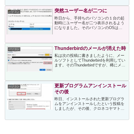
し用画像の準備吹き出しの設定ブロック
エディタで吹き出し...
突然ユーザー名が二つに
パソコン
昨日から、手持ちのパソコンの１台の起
動時にユーザー名が二つ表示されるよう
になりました。そのパソコンのOSは
Windows11で、起動時にパスワードの入
力なしでログインする設定にしていたの
で、前日まではそれが正常にできていま
した。ところが昨日...
Thunderbirdのメールが消えた時
パソコン
私は次の投稿に書きましたように、メー
ルソフトとしてThunderbirdを利用してい
ます。そのThunderbirdですが、稀にメー
ルが突然消えることがあります。未だに
原因はわからないのですが、私は次の方
法で消えたメールを復活させていま
す。...
更新プログラムアンインストール
パソコン
その後
昨日、インストールされた更新プログラ
ムをアンインストールしたという投稿を
しましたが、その後、クロネコヤマトの
伝票作成ソフトのトップページに新しい
アナウンスがあり、そのリンク先のpdfフ
ァイルに次が記されていました。＊
2021/3/11追記：...