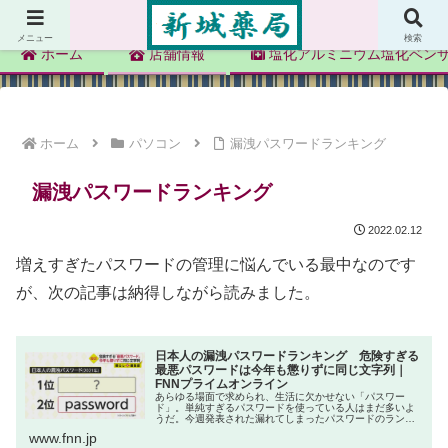
新城薬局
メニュー
検索
ホーム
店舗情報
塩化アルミニウム塩化ベン
ホーム
パソコン
漏洩パスワードランキング
漏洩パスワードランキング
2022.02.12
増えすぎたパスワードの管理に悩んでいる最中なのです
が、次の記事は納得しながら読みました。
日本人の漏洩パスワードランキング 危険すぎる
最悪パスワードは今年も懲りずに同じ文字列｜
FNNプライムオンライン
あらゆる場面で求められ、生活に欠かせない「パスワー
ド」。単純すぎるパスワードを使っている人はまだ多いよ
うだ。今週発表された漏れてしまったパスワードのランキ
ング。これは、セキュリティー企業「ソリトンシステム
www.fnn.jp
ズ」が、1年間で起きた209件の情報...