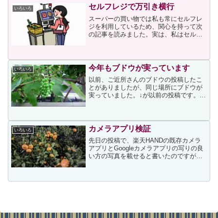
が、どこから生まれた言葉...
セルフレジで万引き横行
いろいろ
スーパーの買い物では私も常にセルフレ
ジを利用しているため、関心を持って次
の記事を読みました。実は、私はセルフ
レジでスキャンしたのに帰宅後のレシー
ト確認でスキャン漏れだったとわかった
ことが2回あります。一度目はすぐにスー
パーに戻り、使ったセル...
今年もブドウが実っています
いろいろ
以前、ご近所さんのブドウの投稿したこ
とがありましたが、同じ場所にブドウが
実っていました。↓が以前の投稿です。こ
れから毎日通るたびに確認することにな
ると思いますが、通りに面して手の届く
場所にあるため、いたずらされずに無事
に熟すことを願うばかり...
カメラアプリ検証
いろいろ
先日の投稿で、楽天HANDの既存カメラ
アプリとGoogleカメラアプリの写りの良
い方の写真を載せると書いたのですが、
一つ情報がありましたので、お目障りと
は思いますが二つの画像をご覧願いま
す。その情報とは、楽天HANDのカメラ
性能についてネッ...