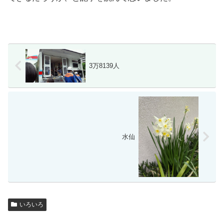
3万8139人
水仙
いろいろ