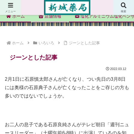
新城薬局
メニュー
検索
ホーム
店舗情報
塩化アルミニウム塩化ベン
ホーム
いろいろ
ジーンとした記事
ジーンとした記事
2022.03.12
2月1日に石原慎太郎さんが亡くなり、つい先日の3月8日
には奥様の石原典子さんが亡くなったことをご存じの方も
多いのではないでしょうか。
お二人の息子である石原良純さんがテレビ朝日「週刊ニュ
ースリーダー」（土曜午前6-8時）に出演しているのを知