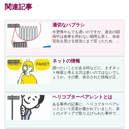
関連記事
適切なハブラシ
いろいろ
今更悔やんでも遅いのですが、過去の闘
病中は食事を摂れない期間も長く、余命
宣告を受ける状況にまで至ったため、口
腔ケアまで気が回らずに疎かにしていた
結果、奇跡的に命は助かったその後の数
年で多くの歯を失ってしまいました。口
腔ケアの重要性を身を持っ...
ネットの情報
いろいろ
調べたいことがある時などに、まずネッ
ト検索と考える方は多いのではないでし
ょうか。その際、表示された情報が正し
いかどうかはどのように判断なさるでし
ょうか。次の記事はネット上の子供の医
療情報について小児科医が書いているの
ですが、その他のネット上...
ヘリコプターペアレントとは
いろいろ
ある事件の記事に、ヘリコプターペアレ
ントという言葉が書かれていました。多
くのメディアで取り上げられた事件でし
たので、ご存じの方もいらっしゃると思
います。ヘリコプターペアレントについ
て、私はある程度は察しがついたのです