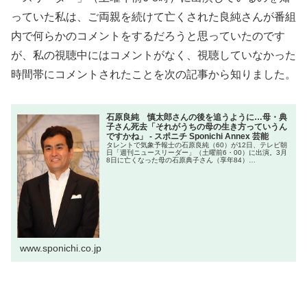
っていた私は、ご両親を続けて亡くされた良純さんが番組
内で何らかのコメントをするだろうと思っていたのです
が、私の視聴中にはコメントがなく、視聴していなかった
時間帯にコメントされたことを次の記事から知りました。
石原良純 慎太郎さんの後を追うように…母・典
子さん死去「それがうちの母の生き方っていうん
ですかね」 - スポニチ Sponichi Annex 芸能
タレントで気象予報士の石原良純（60）が12日、テレビ朝
日「週刊ニュースリーダー」（土曜前6・00）に出演。3月
8日に亡くなった母の石原典子さん（享年84）…
www.sponichi.co.jp