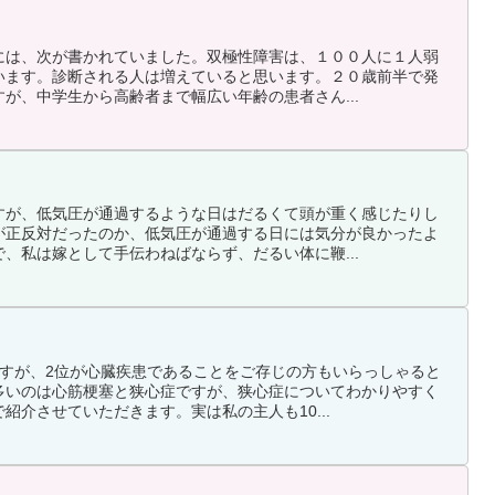
には、次が書かれていました。双極性障害は、１００人に１人弱
います。診断される人は増えていると思います。２０歳前半で発
が、中学生から高齢者まで幅広い年齢の患者さん...
すが、低気圧が通過するような日はだるくて頭が重く感じたりし
が正反対だったのか、低気圧が通過する日には気分が良かったよ
、私は嫁として手伝わねばならず、だるい体に鞭...
ですが、2位が心臓疾患であることをご存じの方もいらっしゃると
多いのは心筋梗塞と狭心症ですが、狭心症についてわかりやすく
紹介させていただきます。実は私の主人も10...