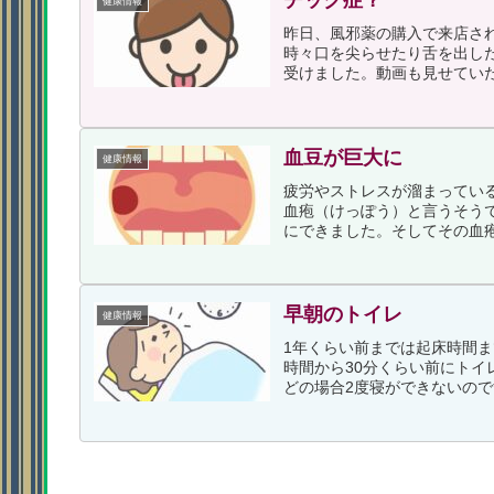
チック症？
健康情報
昨日、風邪薬の購入で来店さ
時々口を尖らせたり舌を出し
受けました。動画も見せていた
血豆が巨大に
健康情報
疲労やストレスが溜まってい
血疱（けっぽう）と言うそう
にできました。そしてその血疱
早朝のトイレ
健康情報
1年くらい前までは起床時間
時間から30分くらい前にト
どの場合2度寝ができないので