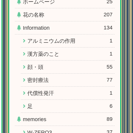
25
ホームページ
207
花の名称
134
Information
1
アルミニウムの作用
1
漢方薬のこと
55
顔・頭
77
密封療法
1
代償性発汗
6
足
89
memories
37
W-ZERO3