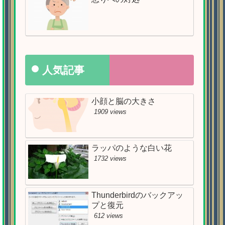
人気記事
小顔と脳の大きさ
1909 views
ラッパのような白い花
1732 views
Thunderbirdのバックアッ
プと復元
612 views