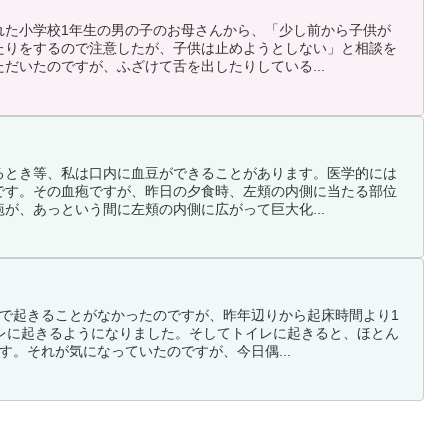
れた小学校1年生の男の子のお母さんから、「少し前から子供が
たりをするので注意したが、子供は止めようとしない」と相談を
だいたのですが、ふざけて舌を出したりしている...
るとき等、私は口内に血豆ができることがあります。医学的には
です。その血疱ですが、昨日の夕食時、左頬の内側に当たる部位
が、あっという間に左頬の内側に広がって巨大化...
まで起きることがなかったのですが、昨年辺りから起床時間より1
イレに起きるようになりました。そしてトイレに起きると、ほとん
す。それが気になっていたのですが、今日偶...