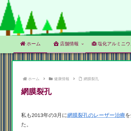
ホーム
店舗情報
塩化アルミニウ
ホーム
健康情報
網膜裂孔
網膜裂孔
私も2013年の3月に
網膜裂孔のレーザー治療
を
た。