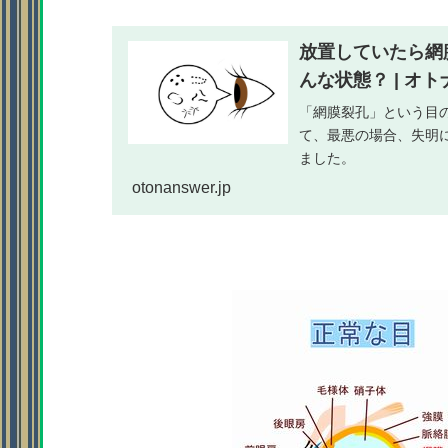
放置していたら網
んな状態？ | オ
「網膜裂孔」という目
て、最悪の場合、失明
ました。
otonanswer.jp