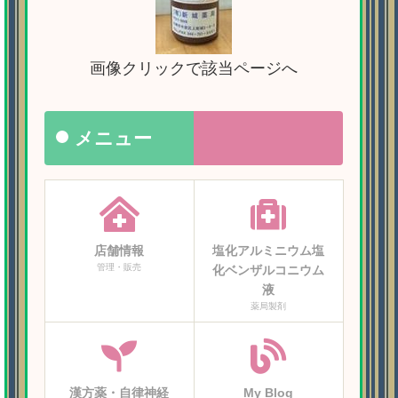
画像クリックで該当ページへ
メニュー
店舗情報
塩化アルミニウム塩
管理・販売
化ベンザルコニウム
液
薬局製剤
漢方薬・自律神経
My Blog