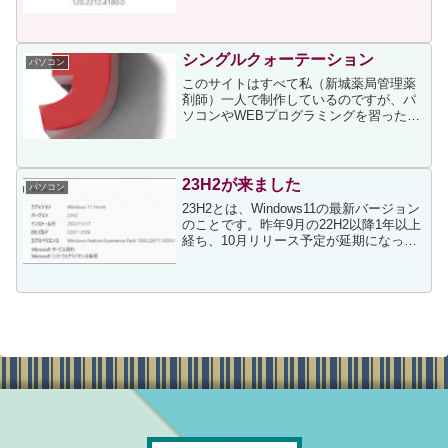
デート作業をしたのですが、あまりに簡
単に終わってしまい、Windows11に比べ
て手抜感が否めませんでした完了したの
か疑...
シングルクォーテーション
パソコン
このサイトはすべて私（新城薬局管理薬
剤師）一人で制作しているのですが、パ
ソコンやWEBプログラミングを習ったこ
ともなく独学なので、基本的なことが抜
け落ちているのを思い知らされることが
あります昨日もお客様のデータ入力時に
「’」が入力エラーにな...
23H2が来ました
パソコン
23H2とは、Windows11の最新バージョン
のことです。昨年9月の22H2以降1年以上
経ち、10月リリース予定が延期になって
いたので、いつごろかと思っていたとこ
ろ、昨日の朝、Windowsの更新をチェッ
クした際に23H2へのバージョンア...