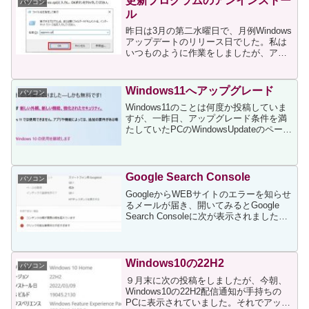
更新プログラムのアンインストー
パソコン
ル
昨日は3月の第二水曜日で、月例Windows
アップデートのリリース日でした。私は
いつものように作業をしましたが、アッ
プデート自体は問題なく終了したため、
以前のように不具合情報を検索すること
もなくPC作業を続けていました。そし
Windows11へアップグレード
パソコン
て、今朝、クロネ...
Windows11のことは何度か投稿していま
すが、一昨日、アップグレード条件を満
たしていたPCのWindowsUpdateのページ
に次が表示されました。いつも心の準備
ができていないうちに来るんですよね、
Microsoftそれで一日いろいろ調...
Google Search Console
パソコン
GoogleからWEBサイトのエラーを知らせ
るメールが届き、開いてみるとGoogle
Search Consoleに次が表示されました。
上記に表示されている項目を一つずつ確
認したところ、次のページの画像が問題
だと言っているようでした。Goo...
Windows10の22H2
パソコン
９月末に次の投稿をしましたが、今朝、
Windows10の22H2配信通知が手持ちの
PCに表示されていました。それでアップ