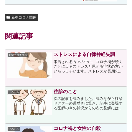
新型コロナ関係
関連記事
ストレスによる自律神経失調
新型コロナ関係
来店される方々の中に、コロナ禍が続く
ことによるストレスと思える症状の方が
いらっしゃいます。ストレスが長期化す
ることにより自律神経のバランスが崩
れ、症状としては倦怠感や肩こり・頭痛
等、そして微熱が続く方もいらっしゃい
ます。私からは自律神経を整...
往診のこと
いろいろ
次の記事を読みました。読みながら往診
ドクターの過酷さに驚き、記事に登場す
る医師の今の状況からの次の見解には納
得でした。第8波は悪化する人がさらに増
えていくのではないでしょうか。オミク
ロン株対応のワクチン接種率は、かなり
低いです。3回目の接種...
コロナ禍と女性の自殺
いろいろ