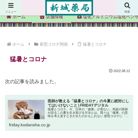
新城薬局
メニュー
検索
ホーム
店舗情報
塩化アルミニウム塩化ベン
ホーム
新型コロナ関係
猛暑とコロナ
猛暑とコロナ
2022.08.12
次の記事を読みました。
医師が教える「猛暑とコロナ」の今夏に絶対にし
てはいけないこと | FRIDAYデジタル
猛暑とコロナ。今、日本の「健康」が危ない。気鋭の医師
が語るこの夏を生き延びる方法とは。我々は「健康」の意
味を考え直すときがきたのかもしれない 新型コロナに「治
療」はない 「先月、新型コロナにかかりまし
friday.kodansha.co.jp