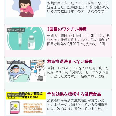
偶然に目に入ったタイトルが気になって
読みました。記事はほぼ1年前に書かれて
いるので数値は昨年のデータなのです
が、女性の特に40歳代の自殺が増えてい
ることが書かれていました。８月に昨年
同月比４２．２％増を記録するや１０月
はなんと８２．６％の大...
3回目のワクチン接種
新型コロナ関係
先週の土曜日（2月5日）に、3回目となる
ワクチン接種を終えました。私の場合は2
回目が昨年の6月20日でしたので、3回目
は７ヶ月半で受けたことになります。３
回目の副反応ですが、接種（接種は午前
９時）した日の夕方から接種部位の痛み
が生じ、翌日は...
救急搬送決まらない映像
新型コロナ関係
今朝、TVのスイッチを入れた時に映った
のがTV朝日の「羽鳥慎一モーニングショ
ー」だったのですが、新型コロナに感染
した55歳の男性の緊急搬送先が決まらな
い様子を報じていました。その放送のこ
とは記事にもなっていました。55歳の男
性はⅠ型糖尿病を...
予防効果を標榜する健康食品
新型コロナ関係
消費者庁から次の注意喚起が出ていま
す。上ページに挙げられている公開資料
には、次のように書かれていました。新
型コロナウイルスについては、その性状