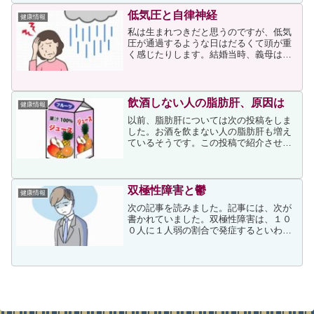
しゃると思いますが、ワクチンを接種し
低気圧と自律神経
健康情報
ていても感染は防げません...
私は生まれつきだと思うのですが、低気
圧が通過するような日はだるくて頭が重
く感じたりします。結婚当時、義母は体
質が正反対だったのか、低気圧が通過す
る日には気分が良かったようで大掃除を
始めたりしたので、私は嫁として手伝わ
ねばならず、だるい体に鞭...
飲酒しない人の脂肪肝、原因は
健康情報
以前、脂肪肝については次の投稿をしま
した。お酒を飲まない人の脂肪肝も増え
ているそうです。この投稿で紹介させて
いただく記事（医師である尾形哲さんの
著書『ダイエットも健康も肝臓こそすべ
て』（新星出版社刊）から一部抜粋し、
再編集したもの）には、そ...
双極性障害と鬱
健康情報
次の記事を読みました。記事には、次が
書かれていました。双極性障害は、１０
０人に１人弱の割合で発症するといわれ
ています。診断される人は増えていると
思います。２０歳前半で発症する人が多
いとされていますが、中学生から高齢者
まで幅広い年齢の患者さん...