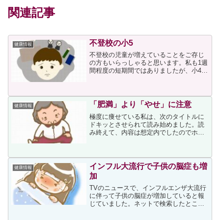
関連記事
不登校の小5
健康情報
不登校の児童が増えていることをご存じ
の方もいらっしゃると思います。私も1週
間程度の短期間ではありましたが、小4の
ころ、朝になると腹痛が起きて学校に行
けなかった期間がありました。その時の
ことは↓の投稿にも書きましたが、父の素
早い判断によって学...
「肥満」より「やせ」に注意
健康情報
極度に痩せている私は、次のタイトルに
ドキッとさせられて読み始めました。読
み終えて、内容は想定内でしたのでホッ
とした次第です記事は、まず肥満につい
て書かれています。実際のところ、高齢
者でどのくらい肥満の人がいるのかとい
うと、国民健康・栄養調査...
インフル大流行で子供の脳症も増
健康情報
加
TVのニュースで、インフルエンザ大流行
に伴って子供の脳症が増加していると報
じていました。ネットで検索したとこ
ろ、次の記事がありました。インフルエ
ンザではワクチンを接種した方もいらっ