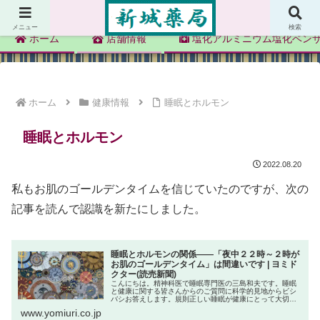
新城薬局
メニュー
検索
ホーム
店舗情報
塩化アルミニウム塩化ベン
ホーム
健康情報
睡眠とホルモン
睡眠とホルモン
2022.08.20
私もお肌のゴールデンタイムを信じていたのですが、次の
記事を読んで認識を新たにしました。
睡眠とホルモンの関係――「夜中２２時～２時が
お肌のゴールデンタイム」は間違いです | ヨミド
クター(読売新聞)
こんにちは。精神科医で睡眠専門医の三島和夫です。睡眠
と健康に関する皆さんからのご質問に科学的見地からビシ
バシお答えします。規則正しい睡眠が健康にとって大切な
ことは広く知られていますが、その理由の一つが睡眠がホ
www.yomiuri.co.jp
ルモン調節に深く関わっている点で...