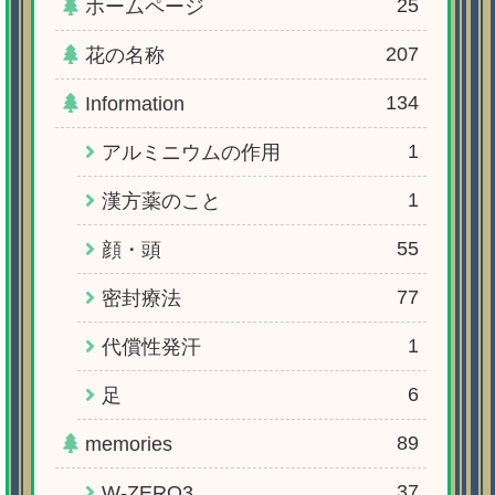
25
ホームページ
207
花の名称
134
Information
1
アルミニウムの作用
1
漢方薬のこと
55
顔・頭
77
密封療法
1
代償性発汗
6
足
89
memories
37
W-ZERO3