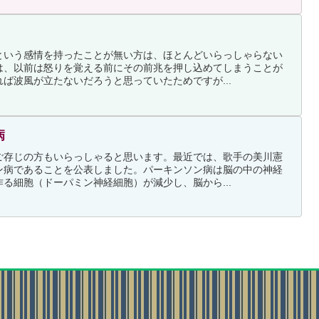
という感情を持ったことが無い方は、ほとんどいらっしゃらない
は、以前は怒りを覚える前にその前兆を押し込めてしまうことが
ば波風が立たないだろうと思っていたためですが...
病
ご存じの方もいらっしゃると思います。最近では、歌手の美川憲
ン病であることを公表しました。パーキンソン病は脳の中の神経
る細胞（ドーパミン神経細胞）が減少し、脳から...