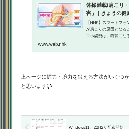
体操満載!肩こり
害」 | きょうの健
【NHK】スマートフ
が肩こりの原因となる
マホ姿勢は、猫背にな
い姿勢。胸郭出口症候群.
www.web.nhk
上ページに握力・腕力を鍛える方法がいくつ
と思います
Windows11、22H2が配布開始