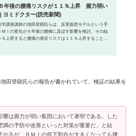
６年後の腰痛リスクが１１％上昇 握力弱い
| ヨミドクター(読売新聞)
策学講座講師の池田登顕氏らは、反実仮想モデルという手
ＢＭＩの変化が６年後の腰痛に及ぼす影響を検討。その結
５％上昇すると腰痛の発症リスクは１１％上昇すること、
...
の池田登顕氏らの報告が書かれていて、検証の結果を
影響は握力が弱い集団において著明である。した
肥満の予防や改善といった対策が重要だ」と結
下がるが、ＢＭＩの低下割合が大きくなっても腰