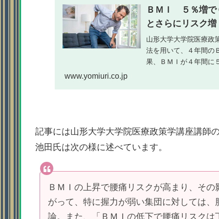
ＢＭＩ ５％増で
とさらにリスク増 
山形大学大学院医療政
法を用いて、４年間の
果、ＢＭＩが４年間に
握力が弱い集団でのリスク
www.yomiuri.co.jp
記事には山形大学大学院医療政策学講座講師
池田氏は次の様に述べています。
ＢＭＩの上昇で腰痛リスクが高まり、その
がって、特に握力が弱い集団に対しては、
論。また、「ＢＭＩの低下で腰痛リスクは