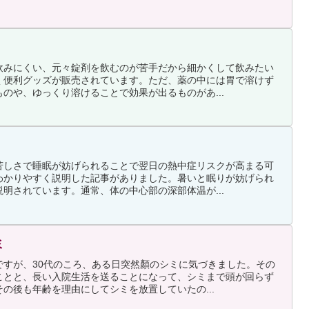
飲みにくい、元々錠剤を飲むのが苦手だから細かくして飲みたい
く便利グッズが販売されています。ただ、薬の中には胃で溶けず
のや、ゆっくり溶けることで効果が出るものがあ...
苦しさで睡眠が妨げられることで翌日の熱中症リスクが高まる可
わかりやすく説明した記事がありました。暑いと眠りが妨げられ
明されています。通常、体の中心部の深部体温が...
ミ
ですが、30代のころ、ある日突然顏のシミに気づきました。その
ことと、長い入院生活を送ることになって、シミまで頭が回らず
の後も年齢を理由にしてシミを放置していたの...