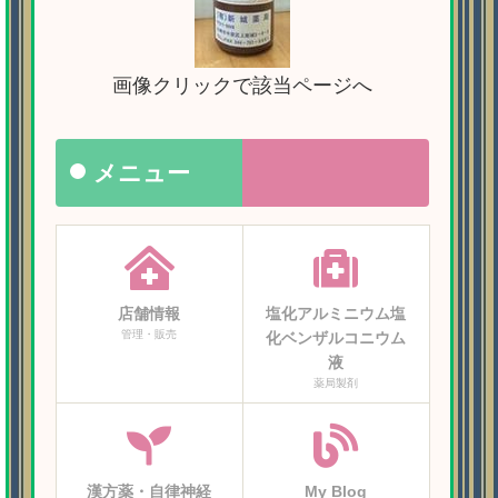
画像クリックで該当ページへ
メニュー
店舗情報
塩化アルミニウム塩
管理・販売
化ベンザルコニウム
液
薬局製剤
漢方薬・自律神経
My Blog