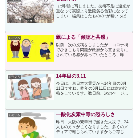
↓は昨朝に写しました。技術不足に逆光が
重なって実際より数段劣る色彩になって
しまい、編集はしたものの↑が精いっぱい
でした撮影場所は近所の公園です。その
公園の桜については、昨年11月に次の投
稿をしています。苔の生えた桜の木はそ
の後に剪定され、長...
親による「傾聴と共感」
いろいろ
以前、次の投稿をしましたが、コロナ禍
でひきこもり問題が政府から置き去りに
されている感が募っていたところ、昨日
読んだ記事に深く考えさせられてしまい
ました。考えさせられたのは、次の記事
です。上記事の筆者は精神科医と書かれ
ていて、次の見解を述べて...
14年目の3.11
いろいろ
今日は、東日本大震災から14年目の3月
11日ですね。昨年の3月11日には次の投
稿をしています。数日前、次のページが
目に留まりました。上ページのいくつか
を読みましたが、どなたの手紙も心を締
め付けられるような思いを感じながら読
ませていただきまし...
一酸化炭素中毒の恐ろしさ
いろいろ
昨日、大阪の繁華街で起きた火災で、24
人もの方々が亡くなりました。多くのメ
ディアで報じられていますからご存じの
方も多いと思いますが、火事発生から約