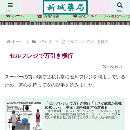
新城薬局
メニュー
検索
ホーム
店舗情報
塩化アルミニウム塩化ベン
ホーム
いろいろ
セルフレジで万引き横行
セルフレジで万引き横行
2022.10.11
スーパーの買い物では私も常にセルフレジを利用している
ため、関心を持って次の記事を読みました。
「セルフレジ」で万引き横行「ミスか故意か見極
め難しい」…手元・顔を撮影する対策も
【読売新聞】 スーパーマーケットが「セルフレジ」を悪
用した万引き被害に頭を悩ませている。バーコードの読み
取りや精算を客が自ら行うセルフレジは、人件費削減への
期待などから普及が進むが、万引き犯に「人の目」の少な
さにつけこまれた格好だ。