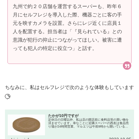
九州で約２０店舗を運営するスーパーも、昨年６
月にセルフレジを導入した際、機器ごとに客の手
元を映すカメラを設置。さらにレジ近くに店員１
人を配置する。担当者は「『見られている』との
意識が犯行の抑止につながってほしい。被害に遭
っても犯人の特定に役立つ」と話す。
ちなみに、私はセルフレジで次のような体験もしています
たかが10円ですが
定休日の日曜以外、私は店の開店前に食料品等の買い物を
済ませています。幸なことに近隣スーパーの西友は食品売
り場が24時間営業、マルエツは午前9時から開いているた
め、仕事前に買い物を済ませることができて助かっていま
す。今日も仕事前に買い物に出た...