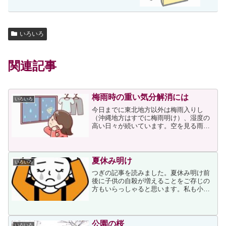
いろいろ
関連記事
梅雨時の重い気分解消には
いろいろ
今日までに東北地方以外は梅雨入りし
（沖縄地方はすでに梅雨明け）、湿度の
高い日々が続いています。空を見る雨が
降っていない日でも青空が見えず、梅雨
時には気分が重いと感じる方が多いので
はないでしょうか。実は私もその一人な
のですが、偶然に目に留まっ...
夏休み明け
いろいろ
つぎの記事を読みました。夏休み明け前
後に子供の自殺が増えることをご存じの
方もいらっしゃると思います。私も小学
生のころ、夏休みが明けるころに鬱々と
した気分になっていた記憶があるので他
人事とは思えずにいます。そのため、昨
年は次の投稿をしました。...
公園の桜
いろいろ