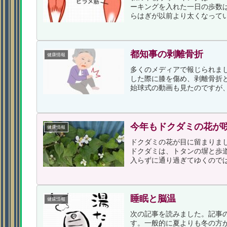
ーキングを入れた一日の歩数は
らはぎが以前より太くなってい
都知事の剥離骨折
健康情報
多くのメディアで報じられま
した際に膝を傷め、剥離骨折
始球式の動画も見たのですが、
今年もドクダミの花が
健康情報
ドクダミの花が目に留まりま
ドクダミは、トタンの塀と歩
入らずに通り過ぎてゆくのでは
睡眠と脳温
健康情報
次の記事を読みました。記事
す。一般的に夏よりも冬の方