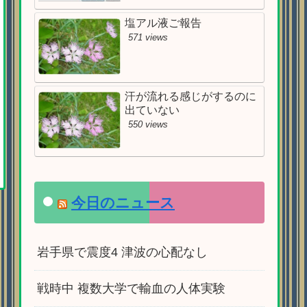
塩アル液ご報告
571 views
汗が流れる感じがするのに
出ていない
550 views
今日のニュース
岩手県で震度4 津波の心配なし
戦時中 複数大学で輸血の人体実験