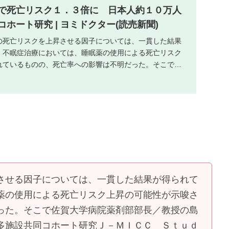
で死亡リスク１．３倍に 日本人約１０万人
ホート研究 | ヨミドクター(読売新聞)
の死亡リスクを上昇させる因子については、一貫した結果
。不眠症治療においては、睡眠薬の使用による死亡リスク
れているものの、死亡率への影響は不明だった。そこで佐
...
させる因子については、一貫した結果が得られて
薬の使用による死亡リスク上昇の可能性が示唆さ
った。そこで佐賀大学病院薬剤部部長／教授の島
多施設共同コホート研究Ｊ－ＭＩＣＣ Ｓｔｕｄ