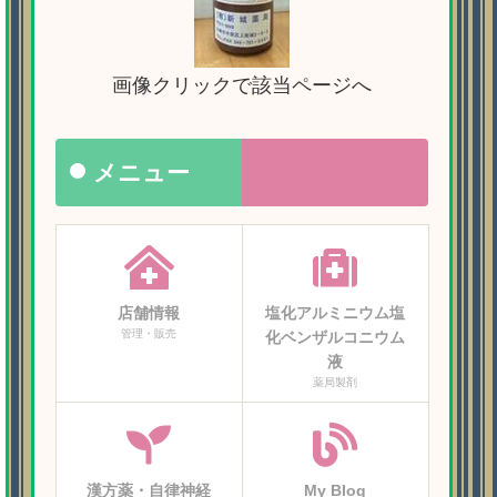
画像クリックで該当ページへ
メニュー
店舗情報
塩化アルミニウム塩
管理・販売
化ベンザルコニウム
液
薬局製剤
漢方薬・自律神経
My Blog