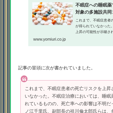
不眠症への睡眠薬
対象の多施設共同コ
これまで、不眠症患者
が得られていなかった
上昇の可能性が示唆さ
賀大学病院薬剤部部長／教
www.yomiuri.co.jp
記事の冒頭に次が書かれていました。
これまで、不眠症患者の死亡リスクを上昇
いなかった。不眠症治療においては、睡眠
れているものの、死亡率への影響は不明だ
ノ江千里氏、副部長の祖川倫太郎氏らは、