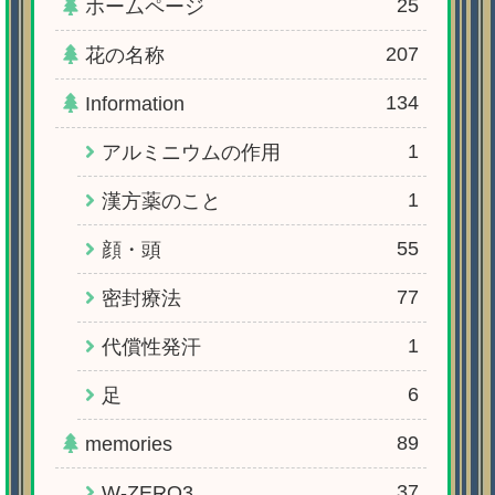
25
ホームページ
207
花の名称
134
Information
1
アルミニウムの作用
1
漢方薬のこと
55
顔・頭
77
密封療法
1
代償性発汗
6
足
89
memories
37
W-ZERO3