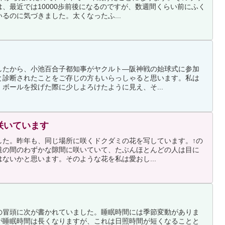
、最近では10000歩前後になるのですが、数週間くらい前にふく
るのに気づきました。太くなったふ...
したから、小池百合子都知事がヤクルト―阪神戦の始球式に参加
と診断されたことをご存じの方もいらっしゃると思います。私は
ボールを投げた際に少しよろけたように見え、そ...
咲いています
した。昨年も、同じ場所に咲くドクダミの花を写しています。↑の
道の間のわずかな隙間に咲いていて、たぶんほとんどの人は目に
ないかと思います。そのような花を私は愛おし...
の冒頭に次が書かれていました。睡眠時間には季節変動がありま
が睡眠時間は長くなりますが、これは日照時間が短くなることと