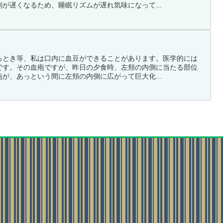
が遅くなるため、睡眠リズムが遅れ気味になって...
るとき等、私は口内に血豆ができることがあります。医学的には
です。その血疱ですが、昨日の夕食時、左頬の内側に当たる部位
が、あっという間に左頬の内側に広がって巨大化...