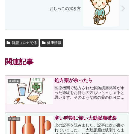
おしっこの拭き方
新型コロナ関係
健康情報
関連記事
処方薬が余ったら
健康情報
医療機関で処方された解熱鎮痛薬等が余
った経験をお持ちの方もいらっしゃると
思います。そのような際の薬の処分につ
いて、わかりやすく書かれた記事があり
ました。次に熱が出た際に飲むのはおや
めください。記事にはその理由が書かれ
ています。発熱の原因はウ...
寒い時期に怖い大動脈瘤破裂
健康情報
次の記事を読みました。記事に次が書か
れていました。「大動脈瘤は破裂するま