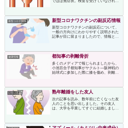
でほぼ無症状。検査を受けていなければ
動脈瘤の存在に気づくのは難しい」。静
岡市の「県立大学前クリニック」の院
長、松田巌医師は、症状急変の理由を説
明します。「大動脈瘤は動脈...
新型コロナワクチンの副反応情報
新型コロナ関係
新型コロナワクチンの副反応について、
一般の方向けにわかりやすく説明された
記事が目に留まりましたので、情報とし
てお知らせさせていただきます。記事に
はまず筆者（40代の女性医師）の接種後
の様子が書かれ、その後にファイザー製
とモデルナ製の副反応情...
都知事の剥離骨折
健康情報
多くのメディアで報じられましたから、
小池百合子都知事がヤクルト―阪神戦の
始球式に参加した際に膝を傷め、剥離骨
折と診断されたことをご存じの方もいら
っしゃると思います。私は始球式の動画
も見たのですが、ボールを投げた際に少
しよろけたように見え、そ...
熟年離婚をした友人
いろいろ
次の記事を読み、数年前に亡くなった友
人のことを思い出しました。その友人
は、大学を卒業してすぐに結婚しまし
た。夫となったのは、大学時代から付き
合っていた同い年の人でした。その人の
地元が名古屋で、そちらで教師となった
ため、彼女も嫁いでからは名古...
アズノール（カミツレ由来成分）