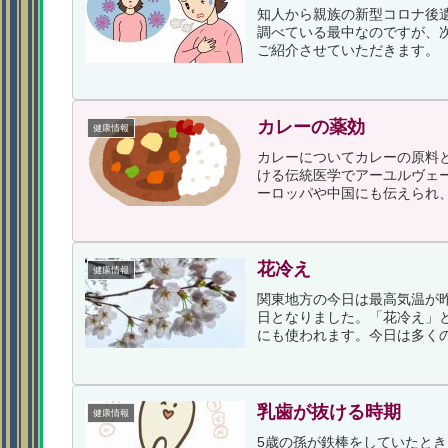
知人から親族の新型コロナ後
調べている最中なのですが、
ご紹介させていただきます。（注
カレーの薬効
健康情報
カレーについてカレーの原料
ける伝統医学でアーユルヴェ
ーロッパや中国にも伝えられ、
花冷え
健康情報
関東地方の今日は最高気温が昨
日となりました。「花冷え」
にも使われます。今日は多くの
乳歯が抜ける時期
健康情報
5歳の孫が鉄棒をしていたと