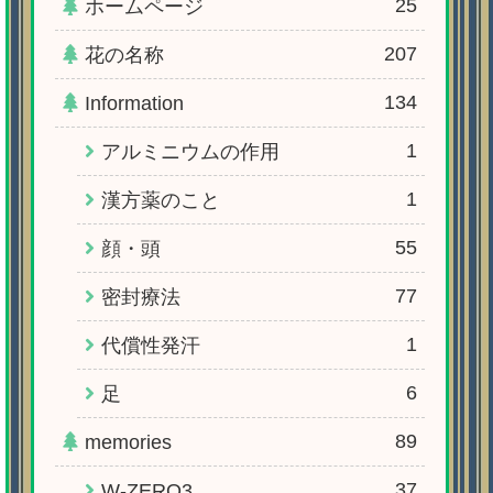
25
ホームページ
207
花の名称
134
Information
1
アルミニウムの作用
1
漢方薬のこと
55
顔・頭
77
密封療法
1
代償性発汗
6
足
89
memories
37
W-ZERO3