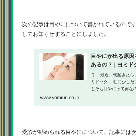
次の記事は目やにについて書かれているので
してお知らせすることにしました。
目やにが出る原因
あるの？ | ヨミド
Ｑ 最近、朝起きたら
ミドック 朝に少しだ
もそも目やにって何な
涙に...
www.yomiuri.co.jp
受診が勧められる目やにについて、記事には