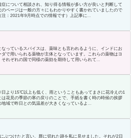
遺症について相談され、知り得る情報が多い方が良いと判断して
次のページは一般の方々にもわかりやすく書かれていましたので
：2021年9月時点での情報です）上記事に...
となっているスパイスは、薬味とも言われるように、インドにお
ーダで用いられる薬物が主体となっています。これらの薬物はヨ
それぞれの国で同様の薬効を期待して用いられて...
日より15℃以上も低く、雨ということもあってまさに花冷えの1
とは花見の季節の寒の戻りのことで、手紙を書く時の時候の挨拶
地域で昨日との気温差が大きくなっているよ...
きにぶつけたと言い、唇に切れた跡を私に見せました。それが2日