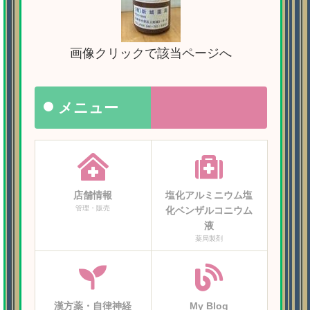
画像クリックで該当ページへ
メニュー
店舗情報
塩化アルミニウム塩
管理・販売
化ベンザルコニウム
液
薬局製剤
漢方薬・自律神経
My Blog