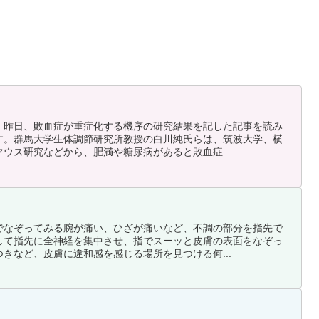
、昨日、敗血症が重症化する機序の研究結果を記した記事を読み
す。群馬大学生体調節研究所教授の白川純氏らは、筑波大学、横
ウス研究などから、肥満や糖尿病があると敗血症...
でなぞってみる腕が痛い、ひざが痛いなど、不調の部分を指先で
して指先に全神経を集中させ、指でスーッと皮膚の表面をなぞっ
きなど、皮膚に違和感を感じる場所を見つける何...