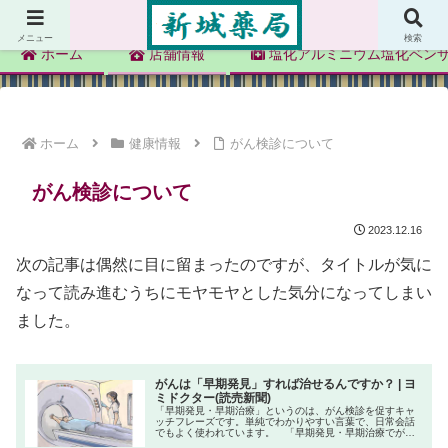
新城薬局
メニュー
検索
ホーム
店舗情報
塩化アルミニウム塩化ベン
ホーム
健康情報
がん検診について
がん検診について
2023.12.16
次の記事は偶然に目に留まったのですが、タイトルが気に
なって読み進むうちにモヤモヤとした気分になってしまい
ました。
がんは「早期発見」すれば治せるんですか？ | ヨ
ミドクター(読売新聞)
「早期発見・早期治療」というのは、がん検診を促すキャ
ッチフレーズです。単純でわかりやすい言葉で、日常会話
でもよく使われています。 「早期発見・早期治療でがん
は治るっていうから、検診受けなきゃね」 がん検診にお