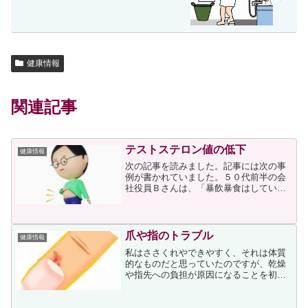
健康情報
関連記事
テストステロン値の低下
健康情報
次の記事を読みました。記事には次の事
例が書かれていました。５０代前半の会
社役員Ｂさんは、「暴飲暴食はしていな
いのに、ここ数年でおなかが出てきて腹
囲が１０センチ以上増えた」と相談され
ました。血液検査ではテストステロン値
の低下があり、おなかが出...
爪や指のトラブル
健康情報
私はささくれやできやすく、それは体質
的なものだと思っていたのですが、乾燥
や指先への負担が原因になることを初め
て知りました。ささくれについて、次が
書かれていました。爪のキューティクル
が剥がれる「爪のささくれ」、爪周りの