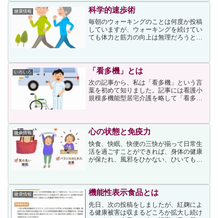
皮膚が乾燥して角質がめく...
科学的速歩術
健康情報
毎朝のウォーキングのことは何度か投稿
していますが、ウォーキングを続けてい
ても体力と筋力の向上は無理だろうとあ
きらめていました。ところが、次の記事
から「インターバル速歩」という方法が
あることを知りました。記事にはインタ
ーバル速歩の方法として、...
「看多機」とは
いろいろ
次の記事から、私は「看多機」という言
葉を初めて知りました。記事には看護小
規模多機能型居宅介護を略して「看多
機」と呼ばれること、そして次の説明が
書かれていました。退院直後など心身の
状態が不安定な時に、自宅療養を希望す
る要介護者に「訪問看護」「...
心の状態と免疫力
健康情報
快食、快眠、快便の三快が揃って日常生
活を過ごすことができれば、身体の健康
が保たれ、風邪をひかない、ひいても軽
くすみます。これは免疫力が高い状態に
あるためです。反対に免疫力が弱ってい
ると、病気や炎症が長引く、病気を併発
しやすい、老化現象が早い...
機能性表示食品とは
健康情報
先日、次の投稿をしましたが、紅麹によ
る健康被害は収まるどころか拡大し続け