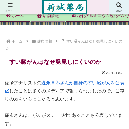
新城薬局
メニュー
検索
ホーム
店舗情報
塩化アルミニウム塩化ベン
ホーム
健康情報
すい臓がんはなぜ発見しにくいの
か
すい臓がんはなぜ発見しにくいのか
2024.01.06
経済アナリストの
森永卓郎さんが自身のすい臓がんを公表
したことは多くのメディアで報じられましたので、ご存
じの方もいらっしゃると思います。
森永さんは、がんがステージ4であることも公表していま
す。