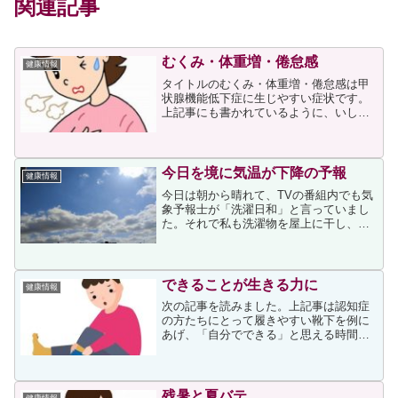
関連記事
むくみ・体重増・倦怠感
健康情報
タイトルのむくみ・体重増・倦怠感は甲
状腺機能低下症に生じやすい症状です。
上記事にも書かれているように、いしだ
あゆみさんの死因が甲状腺機能低下症だ
ったことがメディアで報じられましたか
ら、甲状腺機能低下症という病名をご記
憶の方もいらっしゃること...
今日を境に気温が下降の予報
健康情報
今日は朝から晴れて、TVの番組内でも気
象予報士が「洗濯日和」と言っていまし
た。それで私も洗濯物を屋上に干し、そ
の洗濯物は店を開ける前には乾いて取り
込むことができました。↓は洗濯物を取り
込む際に写した空です。「店を開ける前
に取り込めるのは今日...
できることが生きる力に
健康情報
次の記事を読みました。上記事は認知症
の方たちにとって履きやすい靴下を例に
あげ、「自分でできる」と思える時間を
延ばすことが生きる力につながること、
その他には加齢による物忘れと認知症の
違い等について書かれていました。上記
事を読みながら、私は「自...
残暑と夏バテ