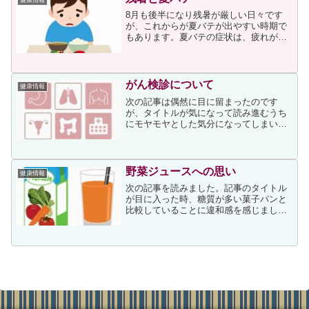
健康情報
8月も後半になり残暑が厳しい日々です
が、これからが夏バテが出やすい時期で
もあります。夏バテの症状は、疲れが長
引く、食欲がない、身体がだるい、めま
い、下痢、肩こり、体重減少などさまざ
まです。原因は、高温多湿で非常に蒸し
暑い日本の気候にあります...
がん検診について
健康情報
次の記事は偶然に目に留まったのです
が、タイトルが気になって読み進むうち
にモヤモヤとした気分になってしまいま
した。記事の筆者はがん研有明病院院長
補佐と書かれていますから医師だと察し
ますが、次のように述べています。がん
の進行は、ゆっくりなものか...
野菜ジュースへの思い
健康情報
次の記事を読みました。記事のタイトル
が目に入った時、糖質が多い菓子パンと
比較していることに違和感を感じました
が、私も以前から市販の野菜ジュースに
思うところがあったため記事を読み始め
ました。記事の冒頭に次が書かれていま
した。「×種類の野菜が取...