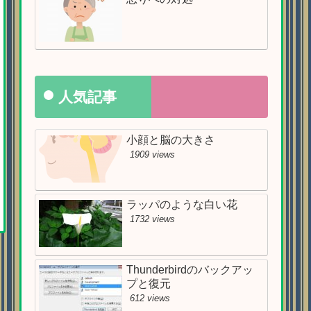
人気記事
小顔と脳の大きさ
1909 views
ラッパのような白い花
1732 views
Thunderbirdのバックアッ
プと復元
612 views