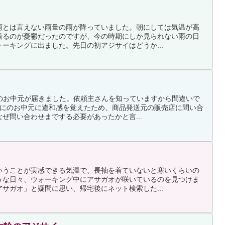
雨とは言えない雨量の雨が降っていました。朝にしては気温が高
着るのが憂鬱だったのですが、今の時期にしか見られない雨の日
ーキングに出ました。先日の初アジサイはどうか...
らのお中元が届きました。依頼主さんを知っていますから間違いで
ばにのお中元に違和感を覚えたため、商品発送元の販売店に問い合
ぜ問い合わせまでする必要があったかと言...
いうことが実感できる気温で、長袖を着ていないと寒いくらいの
うな日々、ウォーキング中にアサガオが咲いているのを見つけま
サガオ」と疑問に思い、帰宅後にネット検索した...