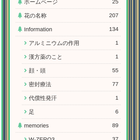
25
ホームページ
207
花の名称
134
Information
1
アルミニウムの作用
1
漢方薬のこと
55
顔・頭
77
密封療法
1
代償性発汗
6
足
89
memories
37
W-ZERO3