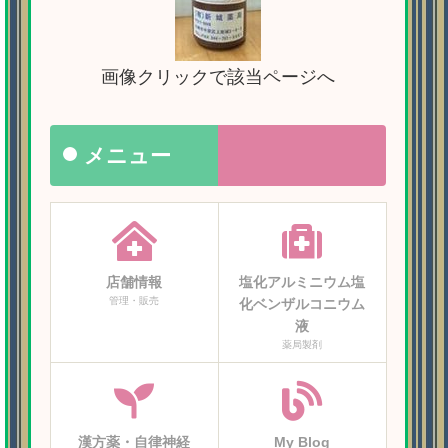
画像クリックで該当ページへ
メニュー
店舗情報
塩化アルミニウム塩
管理・販売
化ベンザルコニウム
液
薬局製剤
漢方薬・自律神経
My Blog