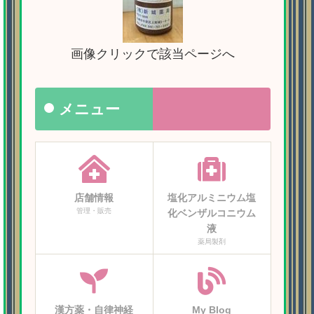
画像クリックで該当ページへ
メニュー
店舗情報
塩化アルミニウム塩
管理・販売
化ベンザルコニウム
液
薬局製剤
漢方薬・自律神経
My Blog