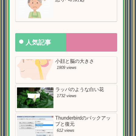
人気記事
小顔と脳の大きさ
1909 views
ラッパのような白い花
1732 views
Thunderbirdのバックアッ
プと復元
612 views