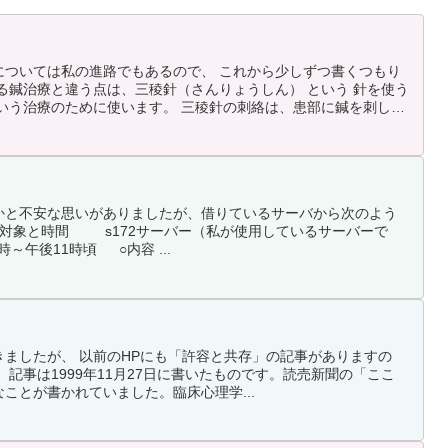
については私の進路でもあるので、 これから少しずつ書くつもり
る鍼治療と違う点は、三稜針（さんりょうしん） という 針を使う
いう治療のために使います。 三稜針の刺絡は、患部に鍼を刺して
ぶっさ...
かと不安な思いがありましたが、借りているサーバから次のよう
○対象と時間 s172サーバー（私が使用しているサーバーで
時～午後11時頃 ○内容 ...
ましたが、 以前のHPにも「許容と共存」の記事がありますの
。記事は1999年11月27日に書いたものです。読売新聞の「ここ
ことが書かれていました。臨床心理学...