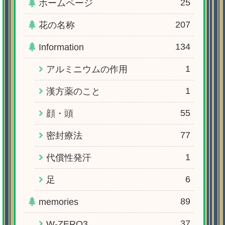
25
ホームページ
207
花の名称
134
Information
1
アルミニウムの作用
1
漢方薬のこと
55
顔・頭
77
密封療法
1
代償性発汗
6
足
89
memories
37
W-ZERO3