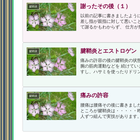
謝ったその後（１）
腱鞘炎
以前の記事に書きました
差し指が親指に対して悪いこと
て謝るかもわからず、 仕方が
腱鞘炎とエストロゲン
腱鞘炎
痛みの許容の後の腱鞘炎の状
腕の筋肉運動などを 続けて
すし、ハサミを使ったりドリン
痛みの許容
腱鞘炎
腰痛は腰痛その後に書きまし
ところが腱鞘炎は・・・・・
人ずつ組んで実技があります。