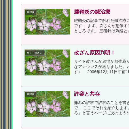
腱鞘炎の鍼治療
腱鞘炎
腱鞘炎の記事で触れた鍼治療
です。 まず、皆さんが想像す
ところです。 三稜針は刺絡と
出血させるものです。 とにかく
改ざん原因判明！
サイト改ざん
サイト改ざんが怨恨か無作為
なアナウンスがありました。
す） 2006年12月11日午前1
許容と共存
腱鞘炎
痛みの許容で許容のことを書き
で、 ここでそれを紹介します
ろ」と言うページに次のような