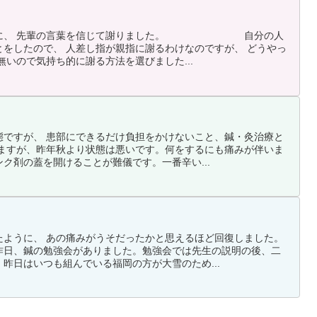
ように、 先輩の言葉を信じて謝りました。 自分の人
をしたので、 人差し指が親指に謝るわけなのですが、 どうやっ
無いので気持ち的に謝る方法を選びました...
態ですが、 患部にできるだけ負担をかけないこと、鍼・灸治療と
いますが、昨年秋より状態は悪いです。何をするにも痛みが伴いま
ク剤の蓋を開けることが難儀です。一番辛い...
たように、 あの痛みがうそだったかと思えるほど回復しました。
昨日、鍼の勉強会がありました。勉強会では先生の説明の後、二
昨日はいつも組んでいる福岡の方が大雪のため...