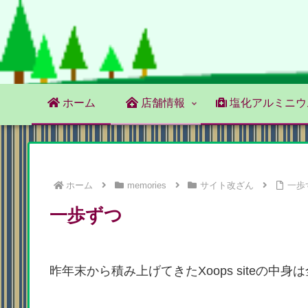
ホーム
店舗情報
塩化アルミニウ
ホーム
memories
サイト改ざん
一歩
一歩ずつ
昨年末から積み上げてきたXoops siteの