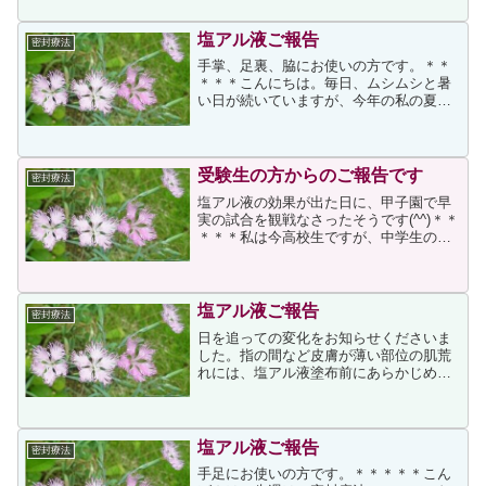
が、塩化アルミニウム液の場合の対応に
は思いつきませんでしたの...
塩アル液ご報告
密封療法
手掌、足裏、脇にお使いの方です。＊＊
＊＊＊こんにちは。毎日、ムシムシと暑
い日が続いていますが、今年の私の夏
は、ビックリするくらい快適です。 私は
一年中、脇・足裏・掌と、汗が滴る状態
でした。薄着になる夏場は特に、脇の汗
に気を使い、着る物にも気...
受験生の方からのご報告です
密封療法
塩アル液の効果が出た日に、甲子園で早
実の試合を観戦なさったそうです(^^)＊＊
＊＊＊私は今高校生ですが、中学生のと
きぐらいから手のひらにたくさん汗をか
くことに悩んできました。周りのみんな
はこんなに汗かかないし、なんで私だ
け。。って思ってまし...
塩アル液ご報告
密封療法
日を追っての変化をお知らせくださいま
した。指の間など皮膚が薄い部位の肌荒
れには、塩アル液塗布前にあらかじめワ
セリンなどの油性基剤を塗布して保護す
ることをお勧めします。＊＊＊＊＊さっ
そく使ってみて、今までの状況をお知ら
せしたく、メールさせてい...
塩アル液ご報告
密封療法
手足にお使いの方です。＊＊＊＊＊こん