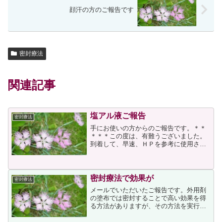
顔汗の方のご報告です
密封療法
関連記事
塩アル液ご報告
密封療法
手にお使いの方からのご報告です。＊＊
＊＊＊この度は、有難うございました。
到着して、早速、ＨＰを参考に使用させ
ていただきました。液をコットンに含ま
せ、叩きつけるように掌にぬって乾燥さ
せて、また、塗り込み乾燥と2回やり、手
袋で密封して就寝しまし...
密封療法で効果が
密封療法
メールでいただいたご報告です。外用剤
の塗布では密封することで高い効果を得
る方法がありますが、その方法を実行な
さった方からご報告をいただきました。
私も外用薬の密封療法は心得ていました