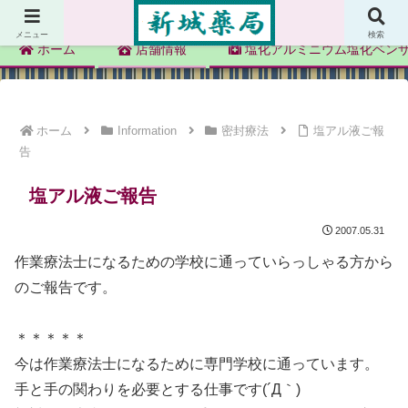
新城薬局
メニュー
検索
ホーム
店舗情報
塩化アルミニウム塩化ベン
ホーム
Information
密封療法
塩アル液ご報
告
塩アル液ご報告
2007.05.31
作業療法士になるための学校に通っていらっしゃる方から
のご報告です。
＊＊＊＊＊
今は作業療法士になるために専門学校に通っています。
手と手の関わりを必要とする仕事です(´Д｀)