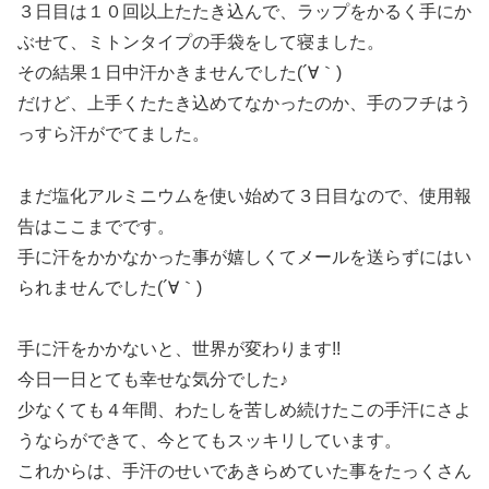
３日目は１０回以上たたき込んで、ラップをかるく手にか
ぶせて、ミトンタイプの手袋をして寝ました。
その結果１日中汗かきませんでした(´∀｀)
だけど、上手くたたき込めてなかったのか、手のフチはう
っすら汗がでてました。
まだ塩化アルミニウムを使い始めて３日目なので、使用報
告はここまでです。
手に汗をかかなかった事が嬉しくてメールを送らずにはい
られませんでした(´∀｀)
手に汗をかかないと、世界が変わります!!
今日一日とても幸せな気分でした♪
少なくても４年間、わたしを苦しめ続けたこの手汗にさよ
うならができて、今とてもスッキリしています。
これからは、手汗のせいであきらめていた事をたっくさん