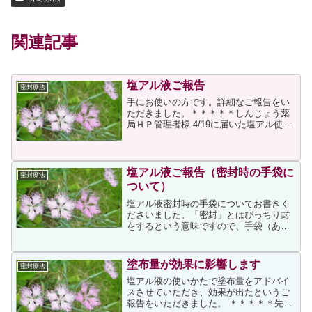
関連記事
塩アル液ご報告
密封療法
手にお使いの方です。詳細なご報告をい
ただきました。＊＊＊＊＊しんじょう薬
局ＨＰ管理者様 4/19に届いた塩アル使用
の経過報告をさせていただきたくメール
を致しました。 まず、私の程度はレベル
２?３でした。意識をし出したのは小学生
の時です。かれ...
塩アル液ご報告（密封時の手袋に
密封療法
ついて）
塩アル液密封時の手袋についてお書きく
ださいました。「密封」とはぴっちり封
をするという意味ですので、手袋（ある
いはラップ等）は出来る限りピッタリと
空気を遮断するものをお使いください。
＊＊＊＊＊お世話になっております。使
塗布量が効果に影響します
密封療法
用いたしましたので詳細を...
塩アル液の使いかたで塗布量をアドバイ
スさせていただき、効果が出たというご
報告をいただきました。 ＊＊＊＊＊先日