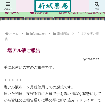
新城薬局
メニュー
検索
ホーム
店舗情報
塩化アルミニウム塩化ベン
ホーム
Information
密封療法
塩アル液ご報
告
塩アル液ご報告
2008.03.27
手にお使いの方のご報告です。
＊＊＊＊＊
塩アル液を一ヶ月程使用しての感想です。
届いた初日、夜寝る前に石鹸で手を洗い清潔な状態にして
から皆様のご報告通りに手の平に叩き込み→ドライヤーで