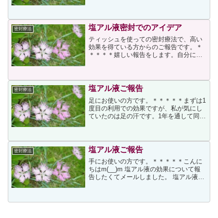
送って頂いた塩アル使用後3日目にして手
の汗がピタリと止まりました。使い始め
は使用量が少なかったらしく、しんじょ
う薬局さんに適量など...
塩アル液密封でのアイデア
密封療法
ティッシュを使っての密封療法で、高い
効果を得ている方からのご報告です。＊
＊＊＊＊嬉しい報告をします。自分に合
った汗止め方法をみつけました☆ 3、4
回、手に塩化アルミニウム液を塗りこん
で、ドライヤーで乾かします（完全に乾
かなくてもOK）。 塩...
塩アル液ご報告
密封療法
足にお使いの方です。＊＊＊＊＊まずは1
度目の利用での効果ですが、私が気にし
ていたのは足の汗です。1年を通して同じ
で汗が多くてこまっていました。靴の中
で汗で足がすべるし、中敷が汚れてしま
って台無し。人前では靴や靴下は脱げま
せんでした。蒸れてし...
塩アル液ご報告
密封療法
手にお使いの方です。＊＊＊＊＊こんに
ちはm(__)m 塩アル液の効果について報
告したくてメールしました。 塩アル液が
先週の金曜に届き、早速密封療法を試し
てみました。自分はレベル１か２ぐらい
多汗症だったんですが、最初は半信半疑
でした。 寝る前...