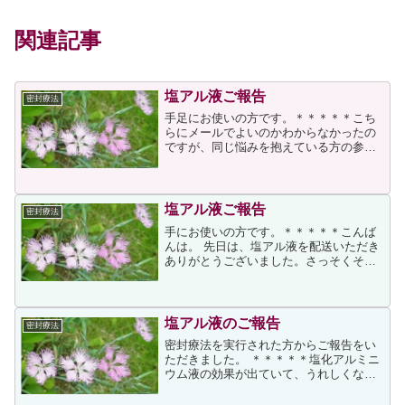
関連記事
塩アル液ご報告
密封療法
手足にお使いの方です。＊＊＊＊＊こち
らにメールでよいのかわからなかったの
ですが、同じ悩みを抱えている方の参考
になればと思い報告メールさせていただ
きます。今回初めて塩化アルミニウム液
を購入させていただきました。小さいと
きからいつも手が湿ってい...
塩アル液ご報告
密封療法
手にお使いの方です。＊＊＊＊＊こんば
んは。 先日は、塩アル液を配送いただき
ありがとうございました。さっそくその
日から原液をぬり、手袋をはめて寝たと
ころ、次の日から手に汗をかかなくなっ
ていました。手汗で最も困っていたのは
テストの時間で、タオル...
塩アル液のご報告
密封療法
密封療法を実行された方からご報告をい
ただきました。 ＊＊＊＊＊塩化アルミニ
ウム液の効果が出ていて、うれしくなっ
ています。小さい頃から、手汗に悩んで
いました。中学生のときだったかに、一