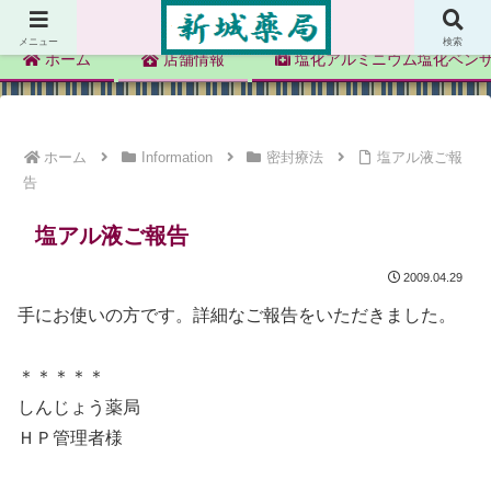
新城薬局
メニュー
検索
ホーム
店舗情報
塩化アルミニウム塩化ベン
ホーム
Information
密封療法
塩アル液ご報
告
塩アル液ご報告
2009.04.29
手にお使いの方です。詳細なご報告をいただきました。
＊＊＊＊＊
しんじょう薬局
ＨＰ管理者様