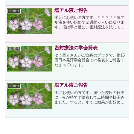
度、皮膚科に行ってみましたが、大人に
なれば治ると言われまし...
塩アル液ご報告
密封療法
手足にお使いの方です。＊＊＊＊＊塩ア
ル液を使い始めて２週間くらいになりま
す。僕は手と足に、密封療法を試してみ
ました。塗り始めて翌朝に早くも効果が
出たのですが、お昼頃には汗が出てきま
した。ダメか?、と思いましたが、その日
の寝る前に再度チャレン...
密封療法の学会発表
密封療法
ゆう星☆さんがご自身のブログで、第15
回日本発汗学会総会での発表をご報告く
ださっています。
塩アル液ご報告
密封療法
手にお使いの方です。届いた翌日の日中
に、夜が待てず塗布して二時間半様子み
ました。すると、すでに効果が出始め驚
きでした。そして、その夜はしっかり塗
り手袋をして休みました。起きた時、手
の甲にも薬液がついてしまった様で、痒
みを伴う湿疹が出ましたが...