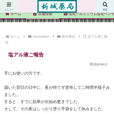
新城薬局
メニュー
検索
ホーム
店舗情報
塩化アルミニウム塩化ベン
ホーム
Information
密封療法
塩アル液ご報
告
塩アル液ご報告
2010.04.17
手にお使いの方です。
届いた翌日の日中に、夜が待てず塗布して二時間半様子み
ました。
すると、すでに効果が出始め驚きでした。
そして、その夜はしっかり塗り手袋をして休みました。