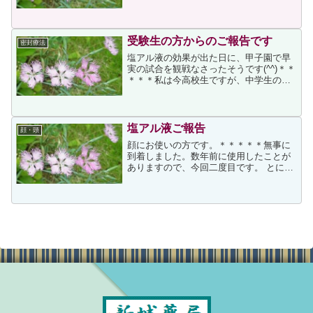
受験生の方からのご報告です
密封療法
塩アル液の効果が出た日に、甲子園で早
実の試合を観戦なさったそうです(^^)＊＊
＊＊＊私は今高校生ですが、中学生のと
きぐらいから手のひらにたくさん汗をか
くことに悩んできました。周りのみんな
はこんなに汗かかないし、なんで私だ
け。。って思ってまし...
塩アル液ご報告
顔・頭
顔にお使いの方です。＊＊＊＊＊無事に
到着しました。数年前に使用したことが
ありますので、今回二度目です。 とにか
く汗かきで、友人とジムに行き、同じ運
動をしても友人は脇の下に汗をかく程
度、わたしは全身汗だくになります。最
近は、機能性に優れた下着...