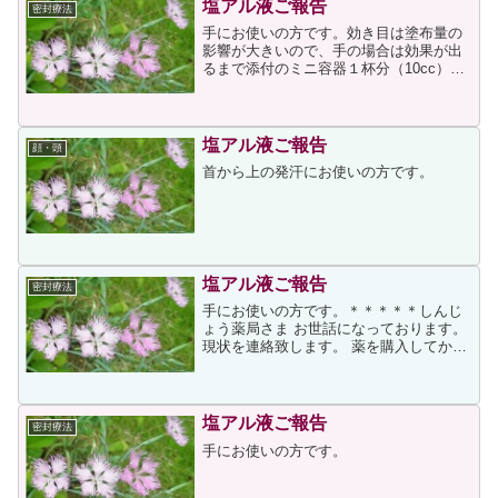
塩アル液ご報告
密封療法
手にお使いの方です。効き目は塗布量の
影響が大きいので、手の場合は効果が出
るまで添付のミニ容器１杯分（10cc）が
1回分（10ccを一度に塗布ではなく、３
回程度に分けて重ね塗り）として塗布
し、塗布後に密封して就寝していただく
ことをアドバイスさ...
塩アル液ご報告
顔・頭
首から上の発汗にお使いの方です。
塩アル液ご報告
密封療法
手にお使いの方です。＊＊＊＊＊しんじ
ょう薬局さま お世話になっております。
現状を連絡致します。 薬を購入してから
気持ちの落ち着きか手のひらに汗をかい
ていませんでした。しかし、少しずつ暑
くなってくるにつれ、汗をかき始めまし
た。いつものごとく手...
塩アル液ご報告
密封療法
手にお使いの方です。