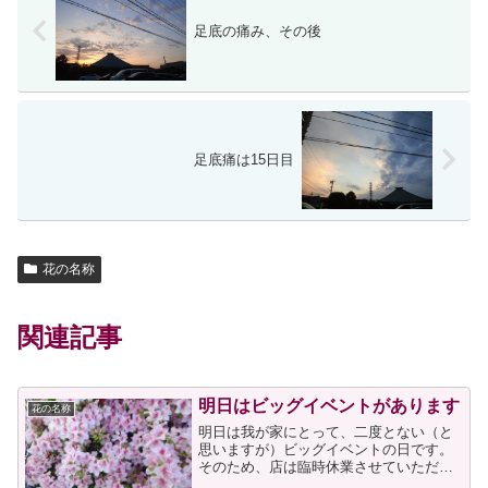
足底の痛み、その後
足底痛は15日目
花の名称
関連記事
明日はビッグイベントがあります
花の名称
明日は我が家にとって、二度とない（と
思いますが）ビッグイベントの日です。
そのため、店は臨時休業させていただき
ます。皆さまにはご迷惑をおかけします