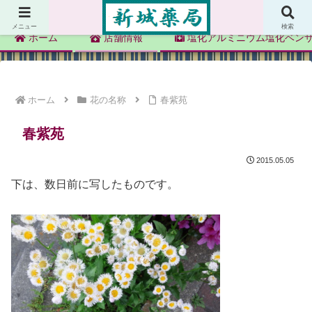
新城薬局
メニュー
検索
ホーム
店舗情報
塩化アルミニウム塩化ベン
ホーム
花の名称
春紫苑
春紫苑
2015.05.05
下は、数日前に写したものです。