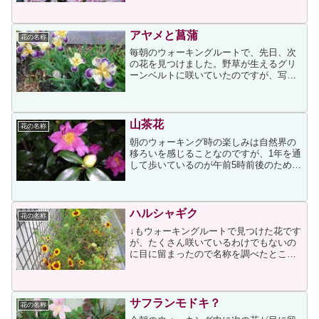
が、ご理解お願いいたします。そのイベ
ントを迎えるに当たり、私は20年ぶりく
らいに美容院に行きまし...
アヤメと菖蒲
花の名称
毎朝のウォーキングルートで、先日、次
の花を見つけました。野草が生えるグリ
ーンベルトに咲いていたのですが、写し
た時には「アヤメか菖蒲」という疑問が
あって、調べようと思いつつ数日経って
しまいました。昨日、思い出してネット
検索したところ、次のペー...
山茶花
花の名称
朝のウォーキング時の楽しみは自然界の
移ろいを感じることなのですが、1年を通
して歩いているのが午前5時前後のため、
今の時期は暗い中を歩いていますそれに
今の時期は咲いている花も少ないので花
の写真はあきらめていたのですが、今
朝、↓が目に留まりまし...
ハルシャギク
花の名称
↓もウォーキングルートで見つけた花です
が、たくさん咲いているわけでもないの
に目に留まったので名称を調べたとこ
ろ、ハルシャギク（春車菊）とのことで
した。別名をジャノメソウ（蛇目草）と
いうのだそうです。蛇の目を観察したこ
とがないのですが、こうい...
サフランモドキ？
花の名称