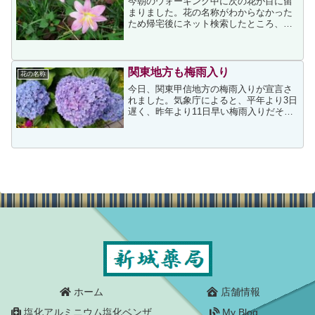
今朝のウォーキング中に次の花が目に留
まりました。花の名称がわからなかった
ため帰宅後にネット検索したところ、サ
フランモドキ（カリナタ）の可能性が高
いように思いました。このところ湿度の
高い日が多いですし、入院中の娘婿の顔
面神経麻痺の経過も芳しく...
関東地方も梅雨入り
花の名称
今日、関東甲信地方の梅雨入りが宣言さ
れました。気象庁によると、平年より3日
遅く、昨年より11日早い梅雨入りだそう
です。梅雨になると日々のウォーキング
の足が重くなりがちなのですが、今の時
期に見ごろを迎える私が好きなアジサイ
の花がウォーキングル...
ホーム
店舗情報
塩化アルミニウム塩化ベンザ
My Blog