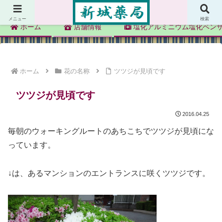
新城薬局
メニュー
検索
ホーム
店舗情報
塩化アルミニウム塩化ベン
ホーム
花の名称
ツツジが見頃です
ツツジが見頃です
2016.04.25
毎朝のウォーキングルートのあちこちでツツジが見頃にな
っています。
↓は、あるマンションのエントランスに咲くツツジです。