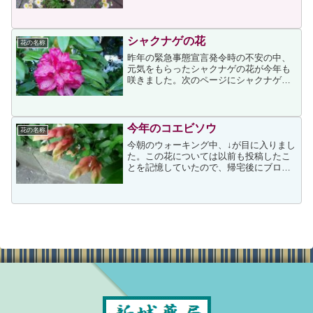
ンは同じ花と思っていたのですが、調べ
たところ、4月から5月にかけて咲くのが
ハルジオンで、6月以降に咲くのがヒメジ
オンだと知りました。...
シャクナゲの花
花の名称
昨年の緊急事態宣言発令時の不安の中、
元気をもらったシャクナゲの花が今年も
咲きました。次のページにシャクナゲ
（石楠花）の由来について下記がありま
した。シャクナゲ(石楠花)の由来は、「石
南花」と呉音読みした「しゃくなんげ」
が転じた名前である。中...
今年のコエビソウ
花の名称
今朝のウォーキング中、↓が目に入りまし
た。この花については以前も投稿したこ
とを記憶していたので、帰宅後にブログ
内を検索したところ、次の二つが見つか
りました。すべて同じ場所で写したコエ
ビソウです。上ページによるとコエビソ
ウの開花期は5～10月...