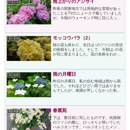
雨上がりのアジサイ
いろいろ
昨夜の関東地方では局地的な雷雨があっ
たことをTVのニュースで報じていました
が、今朝のウォーキング時に目に入った
アジサイの花も濡れていました。落ち着
いてから事の次第を投稿するつもりです
が、この6月、我が家は大きな試練を迎え
ます。今は来週から始...
モッコウバラ（2）
花の名称
桜の花も終わり、先日は↓のツツジの見頃
の投稿をしました。そして、今朝は↓の花
が目に留まりました。花の名称をわから
ずに写したのですが、帰宅後に調べたと
ころモッコウバラだとわかりました。花
の名称を調べる際、初めてGoogle画像検
索を利用してみ...
雨の月曜日
花の名称
昨日の月曜日、私の住む地域は朝から雨
でした。それほどひどい雨ではありませ
んでしたが、体調が芳しくなかった私
は、月曜の朝から憂鬱な気分になってし
まいました自分を叱咤しながらウォーキ
ングに出て、雨に濡れたアジサイを目指
し、一番先に目に入った↓を...
春紫苑
花の名称
下は、数日前に写したものです。街路樹
のツツジの横に、ひっそりと咲いていた
ハルジオンです。ハルジオンとヒメジオ