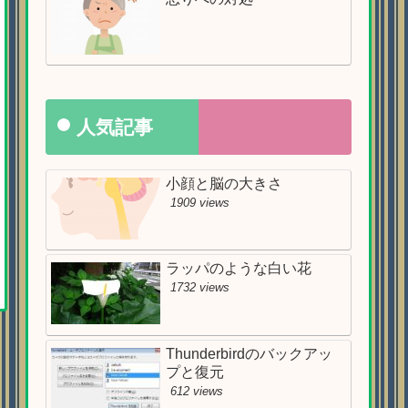
人気記事
小顔と脳の大きさ
1909 views
ラッパのような白い花
1732 views
Thunderbirdのバックアッ
プと復元
612 views