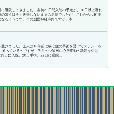
に退院してきました。当初21日間入院の予定が、10日以上遅れ
痺のほうは全く改善しないままの退院でしたが、これからは術後
なるようです。その顔面神経麻痺ですが、本...
を受けました。主人は10年前に狭心症の手術を受けてステントを
院に通っているのですが、先月の受診日に心房細動の診断を受け、
9日に入院、20日手術、22日に退院...