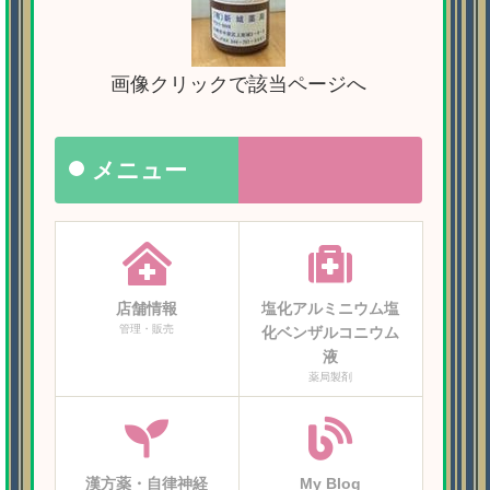
画像クリックで該当ページへ
メニュー
店舗情報
塩化アルミニウム塩
管理・販売
化ベンザルコニウム
液
薬局製剤
漢方薬・自律神経
My Blog