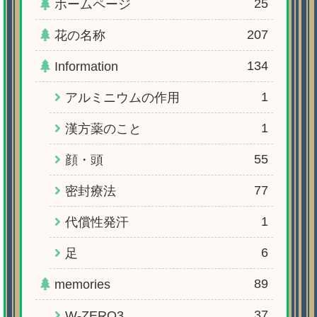
25
ホームページ
207
花の名称
134
Information
1
アルミニウムの作用
1
漢方薬のこと
55
顔・頭
77
密封療法
1
代償性発汗
6
足
89
memories
37
W-ZERO3