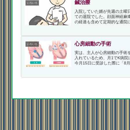
鍼治療
いろいろ
入院していた婿が先週の土曜日
ての退院でした。顔面神経麻
の経過も含めて定期的な通院に
心房細動の手術
いろいろ
実は、主人が心房細動の手術
入れているため、月1でK病
今月15日に受診した際に「8月1