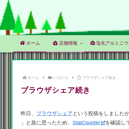
ホーム
店舗情報
塩化アルミニウ
ホーム
いろいろ
ブラウザシェア続き
ブラウザシェア続き
昨日、
ブラウザシェア
という投稿をしました
」と急に思ったため、
StatCounter
を確認し