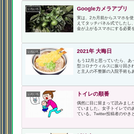
Googleカメラアプリ
いろいろ
実は、2カ月前からスマホを使
えてタッチパネル式でしたし、
金が上がるスマホにする必要を
2021年 大晦日
いろいろ
もう12月と思っていたら、
型コロナウィルスに振り回さ
と主人の不整脈の入院手術もあ
トイレの順番
いろいろ
偶然に目に留まって読みまし
ていました。女子トイレでの
ている。Twitter投稿者のや