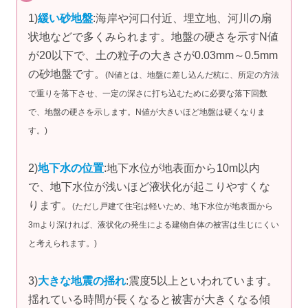
1)
緩い砂地盤
:海岸や河口付近、埋立地、河川の扇
状地などで多くみられます。地盤の硬さを示すN値
が20以下で、土の粒子の大きさが0.03mm～0.5mm
の砂地盤です。
(N値とは、地盤に差し込んだ杭に、所定の方法
で重りを落下させ、一定の深さに打ち込むために必要な落下回数
で、地盤の硬さを示します。N値が大きいほど地盤は硬くなりま
す。)
2)
地下水の位置
:地下水位が地表面から10m以内
で、地下水位が浅いほど液状化が起こりやすくな
ります。
(ただし戸建て住宅は軽いため、地下水位が地表面から
3mより深ければ、液状化の発生による建物自体の被害は生じにくい
と考えられます。)
3)
大きな地震の揺れ
:震度5以上といわれています。
揺れている時間が長くなると被害が大きくなる傾