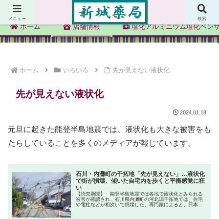
新城薬局
メニュー
検索
ホーム
店舗情報
塩化アルミニウム塩化ベン
ホーム
いろいろ
先が見えない液状化
先が見えない液状化
2024.01.18
元旦に起きた能登半島地震では、液状化も大きな被害をも
たらしていることを多くのメディアが報じています。
石川・内灘町の干拓地「先が見えない」…液状化
で街が損壊、傾いた自宅内を歩くと平衡感覚に狂
い
【読売新聞】 能登半島地震では各地で液状化とみられる
被害が確認され、石川県内灘町の河北潟干拓地では、住宅
や電柱などが相次いで損壊した。専門家によると、日本海
側は砂地が多く、被害が拡大したという。住民からは「家
を取り壊すしかなく、先が