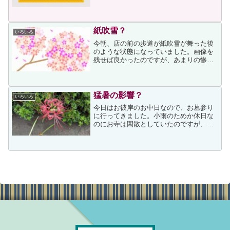
心で優しく強く生きてほしいなと思って
います。上記は、KinKi Kids堂本剛くん
が言った言葉ですが、彼は突発性難聴を
患い、今でも...
紙吹雪？
いろいろ
今朝、店の前の歩道が紙吹雪が舞った後
のような状態になっていました。画像を
残せば良かったのですが、あまりの惨状
に「掃除しなくちゃ」という思いが先行
してしまい、写真を撮るの忘れましたそ
の状況は、遠目では白くて細かい花びら
がたくさん散っているよう...
猛暑の影響？
いろいろ
今日はお彼岸のお中日なので、お墓参り
に行ってきました。小雨のためか休日な
のにお寺は閑散としていたのですが、無
事にお参りを済ませて境内を一回りした
際、私は違和感を感じました。その違和
感とは、秋のお彼岸の頃のお寺の境内に
は、あちこちに彼岸花が群...