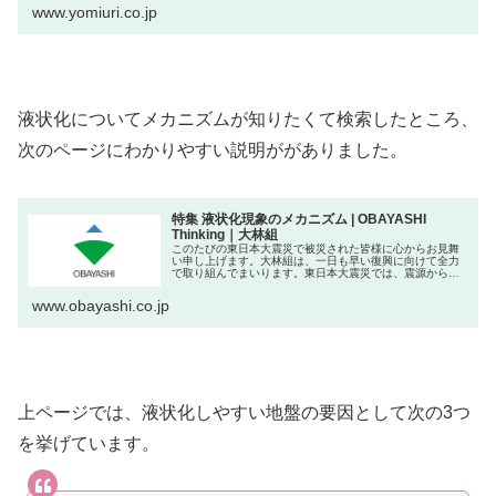
www.yomiuri.co.jp
液状化についてメカニズムが知りたくて検索したところ、
次のページにわかりやすい説明ががありました。
特集 液状化現象のメカニズム | OBAYASHI
Thinking｜大林組
このたびの東日本大震災で被災された皆様に心からお見舞
い申し上げます。大林組は、一日も早い復興に向けて全力
で取り組んでまいります。東日本大震災では、震源から遠
く離れた東京湾周辺の地域にまで「地盤...
www.obayashi.co.jp
上ページでは、液状化しやすい地盤の要因として次の3つ
を挙げています。