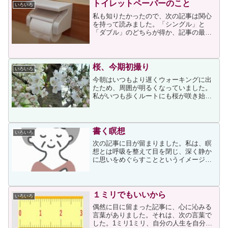
トイレットペーパーのこと
いろいろ
私も知りたかったので、次の記事は関心
を持って読みました。「シングル」と
「ダブル」のどちらが得か、記事の最後
に次が書かれていました。シングルとダ
ブルとでは、1ロール当たりの長さが違っ
ていても、使い切るまでの期間がほぼ同
じなのは意外でした。肌触...
桜、今期初撮り
いろいろ
今朝はいつもより遅くウォーキングに出
たため、周囲が明るくなっていました。
私がいつも歩くルートにも桜が咲き始め
ていたのですが、何しろ日の出前に歩い
ているため、写すのをためらっていたの
ですそれで、今日、写しました。お花見
に行く予定もないので、近...
書く瞑想
いろいろ
次の記事に目が留まりました。私は、瞑
想とは呼吸を整えて目を閉じ、深く静か
に思いをめぐらすことというイメージを
持っていたので、「書く瞑想とは」と思
いながら読み進みました。記事には次の
ように書かれていました。私たちの頭の
中では普段、恐怖や不安な...
１ミリでもいいから
いろいろ
偶然に目に留まった記事に、心に沁みる
言葉がありました。それは、次の言葉で
した。1ミリ1ミリ、自分の人生を自分の