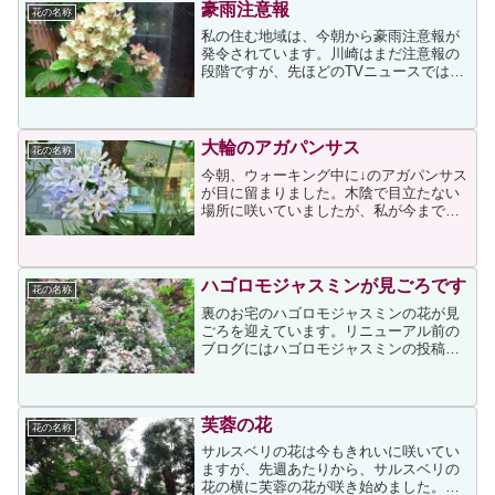
う言葉がありますが、そ...
豪雨注意報
花の名称
私の住む地域は、今朝から豪雨注意報が
発令されています。川崎はまだ注意報の
段階ですが、先ほどのTVニュースでは、
鹿児島県や静岡県の地域によっては豪雨
警報が発令されていると報じていまし
た。該当地域にお住まいの方々は、くれ
ぐれもご注意ください。今...
大輪のアガパンサス
花の名称
今朝、ウォーキング中に↓のアガパンサス
が目に留まりました。木陰で目立たない
場所に咲いていましたが、私が今までに
見たアガパンサスの中で一番の大輪でし
た。以前に投稿した場所のアガパンサス
も咲いているのですが、今年は不作なの
か放射状に咲くはずの花...
ハゴロモジャスミンが見ごろです
花の名称
裏のお宅のハゴロモジャスミンの花が見
ごろを迎えています。リニューアル前の
ブログにはハゴロモジャスミンの投稿が
いくつかあったのですが、リニューアル
時の投稿エクスポートとインポートの際
にトラブルがあったのか、インポートさ
れていたのは2017年5...
芙蓉の花
花の名称
サルスベリの花は今もきれいに咲いてい
ますが、先週あたりから、サルスベリの
花の横に芙蓉の花が咲き始めました。猛