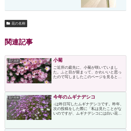
花の名称
関連記事
小菊
花の名称
ご近所の庭先に、小菊が咲いていまし
た。ふと目が留まって、かわいいと思っ
たので写しましたこのページを見ると、
小菊の種類もたくさんあるのですね。そ
れぞれ名称があるようですが、↑と類似の
ものは見つけられませんでした
今年のムギナデシコ
花の名称
↓は昨日写したムギナデシコです。昨年、
次の投稿をした際に「私は見たことがな
いのですが、ムギナデシコには白い花も
あるそうです」と書いたのですが、今年
は何と白い花も交じっていましたナデシ
コが由来となった「大和なでしこ」とい