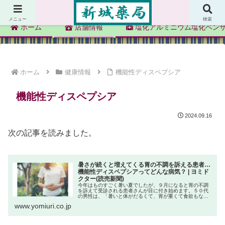
新城薬局
メニュー
検索
ホーム
店舗情報
塩化アルミニウム塩化ベン
ホーム
健康情報
機能性ディスペプシア
機能性ディスペプシア
2024.09.16
次の記事を読みました。
暑さが続くと増えてくる胃の不調を訴える患者…
機能性ディスペプシアってどんな病気？ | ヨミド
クター(読売新聞)
今年はものすごく暑い夏でしたが、９月になると胃の不調
を訴えて受診される患者さんが目に付き始めます。５０代
の男性は、「暑いと体がだるくて、胃が重くて食欲もな
い」と来院しました。夏の間に体重が２キロ減ったことも
www.yomiuri.co.jp
あって、胃がんも心配だったそうです...