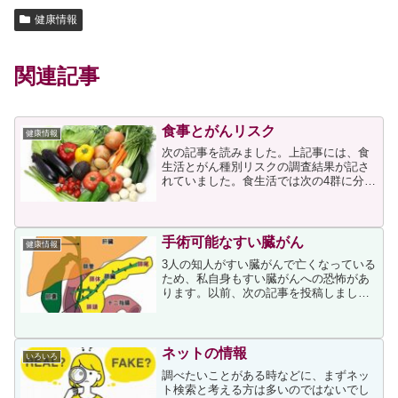
健康情報
関連記事
食事とがんリスク
健康情報
次の記事を読みました。上記事には、食
生活とがん種別リスクの調査結果が記さ
れていました。食生活では次の4群に分
け、全がんおよび大腸がん、閉経後乳が
ん、前立腺がんの発症リスクとの関連を
調査しています。通常肉食群（加工肉お
よび赤身肉などの摂取が週...
手術可能なすい臓がん
健康情報
3人の知人がすい臓がんで亡くなっている
ため、私自身もすい臓がんへの恐怖があ
ります。以前、次の記事を投稿しまし
た。亡くなった3人のうち、2人は同年
代、1人は私よりずっと若い女性でした。
そして、3人ともがんが発見された時には
ステージ4まで進行し...
ネットの情報
いろいろ
調べたいことがある時などに、まずネッ
ト検索と考える方は多いのではないでし