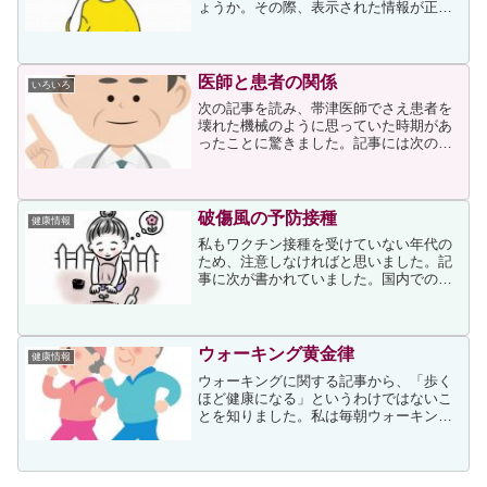
ょうか。その際、表示された情報が正し
いかどうかはどのように判断なさるでし
ょうか。次の記事はネット上の子供の医
療情報について小児科医が書いているの
ですが、その他のネット上...
医師と患者の関係
いろいろ
次の記事を読み、帯津医師でさえ患者を
壊れた機械のように思っていた時期があ
ったことに驚きました。記事には次のよ
うに書かれていました。私が医師になっ
たのは、1962年。一介の町医者になるつ
もりが、成り行きで外科の医局に入って
しまい、まずは手術の...
破傷風の予防接種
健康情報
私もワクチン接種を受けていない年代の
ため、注意しなければと思いました。記
事に次が書かれていました。国内での予
防ワクチンの定期接種は１９６８年に始
まったので、６７年以前生まれの人の多
くは未接種です。こうした中高年世代を
中心に、今も年間１００人...
ウォーキング黄金律
健康情報
ウォーキングに関する記事から、「歩く
ほど健康になる」というわけではないこ
とを知りました。私は毎朝ウォーキング
を続けていますが、平日は平均歩数が
8000歩前後のため、店が休みの日曜には
一万歩に近づくように努力していたの
で、記事を読んで少々気落...