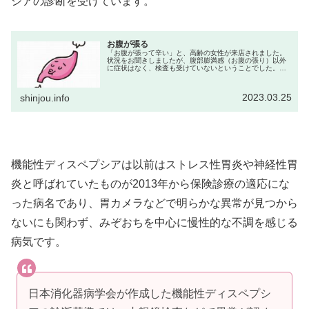
シアの診断を受けています。
お腹が張る
「お腹が張って辛い」と、高齢の女性が来店されました。
状況をお聞きしましたが、腹部膨満感（お腹の張り）以外
に症状はなく、検査も受けていないということでした。私
は一時的にガスを溜まりにくくするような対症療法薬をお
勧めし、出来る限り医師の診断を受...
2023.03.25
shinjou.info
機能性ディスペプシアは以前はストレス性胃炎や神経性胃
炎と呼ばれていたものが2013年から保険診療の適応にな
った病名であり、胃カメラなどで明らかな異常が見つから
ないにも関わず、みぞおちを中心に慢性的な不調を感じる
病気です。
日本消化器病学会が作成した機能性ディスペプシ