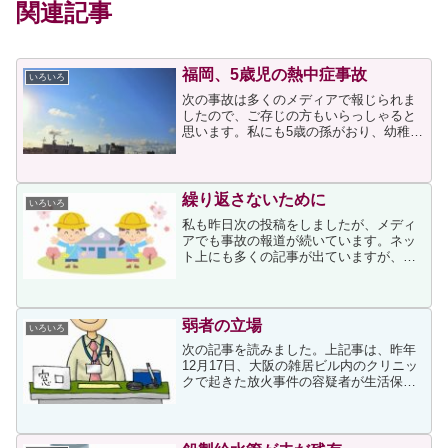
関連記事
福岡、5歳児の熱中症事故
いろいろ
次の事故は多くのメディアで報じられま
したので、ご存じの方もいらっしゃると
思います。私にも5歳の孫がおり、幼稚園
バスを利用していることから他人事とは
思えず、親御さんの心中を思うと心が痛
むばかりです。私も何度か孫を幼稚園バ
スに乗せていますが、運...
繰り返さないために
いろいろ
私も昨日次の投稿をしましたが、メディ
アでも事故の報道が続いています。ネッ
ト上にも多くの記事が出ていますが、私
は次の記事に注目しました。上記事に次
の文面がありましたが、多くの人々が1年
前に福岡で起きた事故を思い起こしたの
ではないかと思います。...
弱者の立場
いろいろ
次の記事を読みました。上記事は、昨年
12月17日、大阪の雑居ビル内のクリニッ
クで起きた放火事件の容疑者が生活保護
を利用できていたらということで書かれ
ています。実際、容疑者は昨年と数年前
の2回、生活保護の申請について大阪市此
花区役所に相談に行...