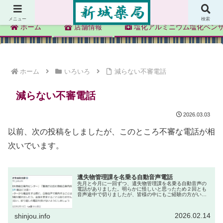
新城薬局
メニュー
検索
ホーム
店舗情報
塩化アルミニウム塩化ベン
ホーム
いろいろ
減らない不審電話
減らない不審電話
2026.03.03
以前、次の投稿をしましたが、このところ不審な電話が相
次いでいます。
遺失物管理課を名乗る自動音声電話
先月と今月に一回ずつ、遺失物管理課を名乗る自動音声の
電話がありました。明らかに怪しいと思ったため２回とも
音声途中で切りましたが、皆様の中にもご経験の方がいら
っしゃるのではないでしょうか。音声電話の内容は次のよ
うなものでした。神奈川県警察の遺...
2026.02.14
shinjou.info