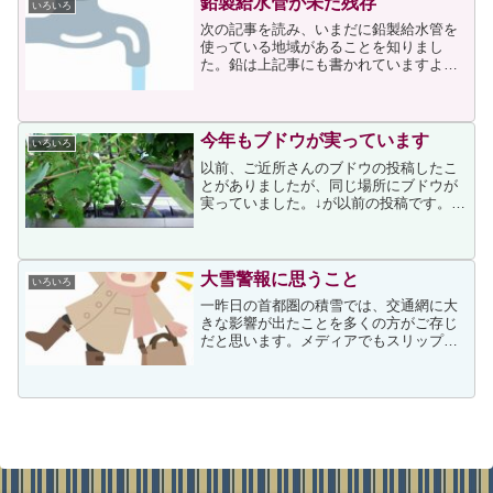
鉛製給水管が未だ残存
いろいろ
次の記事を読み、いまだに鉛製給水管を
使っている地域があることを知りまし
た。鉛は上記事にも書かれていますよう
に過剰摂取すると腹痛や神経のまひなど
の症状が出て、古くから鉛中毒として恐
れられています。実際に鉛製給水管が使
われた水道水を飲み続けた結...
今年もブドウが実っています
いろいろ
以前、ご近所さんのブドウの投稿したこ
とがありましたが、同じ場所にブドウが
実っていました。↓が以前の投稿です。こ
れから毎日通るたびに確認することにな
ると思いますが、通りに面して手の届く
場所にあるため、いたずらされずに無事
に熟すことを願うばかり...
大雪警報に思うこと
いろいろ
一昨日の首都圏の積雪では、交通網に大
きな影響が出たことを多くの方がご存じ
だと思います。メディアでもスリップ事
故などで首都高速の通行止めが多発して
いることが報じられていましたし、救急
車の出動回数も前日の倍以上という報道
もありました。その様な中...