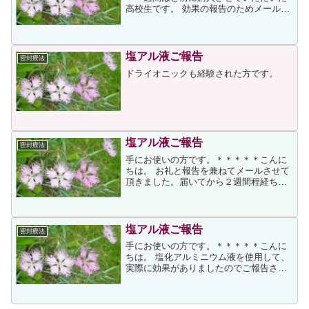
高校生です。 効果の報告のためメールし
ました！ 私が自分の手汗に気づいたのは
小学校低学年の頃です。それまでは回り
も自分と同じように手汗をかいているも
のだと思って生活して...
塩アル液ご報告
密封療法
ドライオニックも経験された方です。
塩アル液ご報告
密封療法
手にお使いの方です。＊＊＊＊＊こんに
ちは。 お礼と報告を兼ねてメールさせて
頂きました。届いてから２週間程経ちま
すが、２・３回使用させていただきまし
た。驚きと嬉しさでいっぱいです。ずっ
とサラサラ感が続いています！わたしの
症状はかなりひどかった...
塩アル液ご報告
密封療法
手にお使いの方です。＊＊＊＊＊こんに
ちは。 塩化アルミニウム液を使用して、
実際に効果がありましたのでご報告させ
ていただきます。 私は、レベル1だと思
います。3日目にして、手がサラサラにな
りまして、とても喜んでいます。本当に