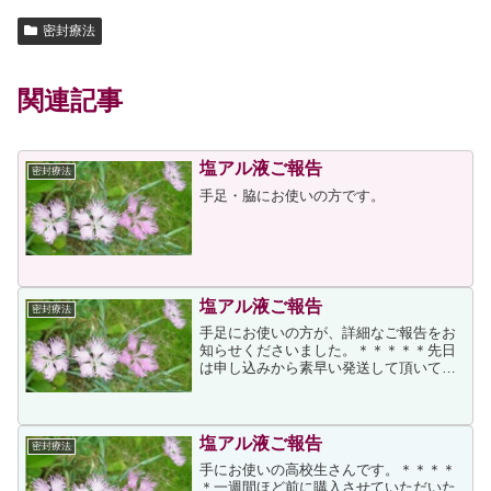
密封療法
関連記事
塩アル液ご報告
密封療法
手足・脇にお使いの方です。
塩アル液ご報告
密封療法
手足にお使いの方が、詳細なご報告をお
知らせくださいました。＊＊＊＊＊先日
は申し込みから素早い発送して頂いてあ
りがとうございました。私の使ってみて
の状況を報告させていただきます。 私は
手と足に使用しました。私の場合は常に
汗をかくのではありませ...
塩アル液ご報告
密封療法
手にお使いの高校生さんです。＊＊＊＊
＊一週間ほど前に購入させていただいた