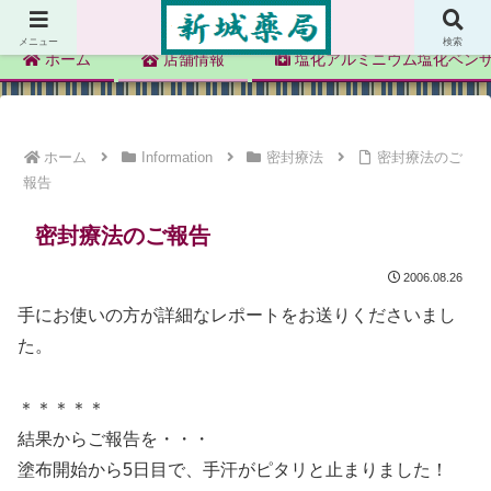
新城薬局
メニュー
検索
ホーム
店舗情報
塩化アルミニウム塩化ベン
ホーム
Information
密封療法
密封療法のご
報告
密封療法のご報告
2006.08.26
手にお使いの方が詳細なレポートをお送りくださいまし
た。
＊＊＊＊＊
結果からご報告を・・・
塗布開始から5日目で、手汗がピタリと止まりました！