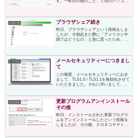
す。一昨日の朝のこと、１台のパソコン
がスリープ状態のままだったことに気づ
きました。電源ランプが消えていたの
で、シャットダウンしたと勘違いしてい
たのです。そのパソコンをスリ...
ブラウザシェア続き
いろいろ
昨日、ブラウザシェアという投稿をしま
したが、今朝起きた際に「アメリカと中
国ではどうなの」と急に思ったため、
StatCounterを確認してみました。する
と、アメリカでは次のような比率そし
て、中国では次のような比率となってい
ました。アメリカと...
メールセキュリティーにつきまし
パソコン
て
この都度、メールセキュリティーにおき
まして、TLS1.0 / TLS1.1を無効化させて
いただきました。それに伴いまして、
TLS 1.2 に対応していないOSやメールソ
フトをご利用の場合は、当方
（pharmacy@shinjou.info）...
更新プログラムアンインストール
パソコン
その後
昨日、インストールされた更新プログラ
ムをアンインストールしたという投稿を
しましたが、その後、クロネコヤマトの
伝票作成ソフトのトップページに新しい
アナウンスがあり、そのリンク先のpdfフ