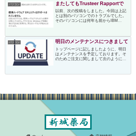
ァイルに次が記されていました。＊
またしてもTrusteer Rapportで
パソコン
2021/3/11追記：...
以前、次の投稿をしました。今回は上記
とは別のパソコンでのトラブルでした。
そのパソコンには何年も前からIBM
Trusteer Rapportがインストールしてあ
り、今まで問題なく使えていました。そ
れが5日前、アップデートの表示が出まし
た。今...
明日のメンテナンスにつきまして
パソコン
トップページに記しましたように、明日
はメンテナンスを予定しております。そ
のためご注文に関しまして次のようにさ
せていただきます。2023年3月30日はネ
ットワークシステムメンテナンスのた
め、当日発送は前日15時から当日9時30
分までの代金引換...