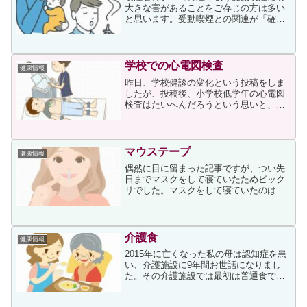
大きな害があることをご存じの方は多い
と思います。受動喫煙との関連が「確
実」と判定された肺がん、虚血性心疾
患、脳卒中、乳幼児突然死症候群
（SIDS）の4疾患について、超過死亡数
を推定した結果によると、わが国...
学校での心電図検査
健康情報
昨日、学校健診の変化という投稿をしま
したが、投稿後、小学校低学年の心電図
検査はたいへんだろうという思いと、い
つから検査が始まったのだろうという疑
問が生じました。それでネット検索した
ところ、次のページを見つけました。上
ページに次が書かれていま...
マウステープ
健康情報
偶然に目に留まった記事ですが、つい先
日までマスクをして寝ていたためビック
リでした。マスクをして寝ていたのは、
暖房などによって空気が乾燥するために
出る咳を防ぐためでした。暖房使用時に
マスクをせずに寝ていたころは周期的に
乾燥性の咳に悩まされてい...
介護食
健康情報
2015年に亡くなった私の母は認知症を患
い、介護施設に9年間お世話になりまし
た。その介護施設では最初は普通食でし
たが、認知症の段階が進むにつれて食べ
る意欲も薄れ、食事が全介助になってか