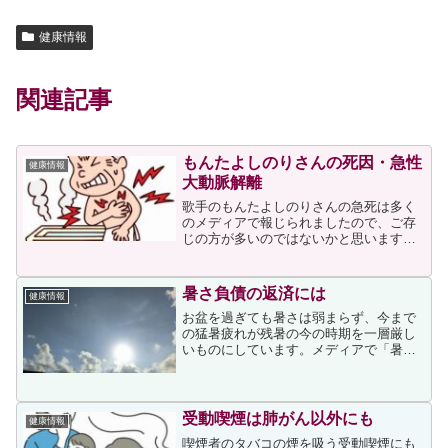
健康情報
関連記事
もんたよしのりさんの死因・急性
健康情報
大動脈解離
歌手のもんたよしのりさんの急死は多く
のメディアで報じられましたので、ご存
じの方が多いのではないかと思います。
その死因である大動脈解離については、
今年の2月に笑福亭笑瓶さんが亡くなった
際に次の投稿をしています。今の時期は
暑さ負債の返済には
健康情報
寒暖差が大きいため、急...
お盆を過ぎても暑さは弱まらず、今まで
の猛暑疲れが残暑の今の時期を一層厳し
いものにしています。メディアで「暑さ
負債」という言葉を目にした方もいらっ
しゃると思いますが、猛暑疲れの蓄積が
まさにそれに当たります。負債は早く帳
消しにしたいものですが、...
受動喫煙は肺がん以外にも
健康情報
喫煙者のタバコの煙を吸う受動喫煙にも