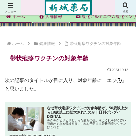
新城薬局
メニュー
検索
ホーム
店舗情報
塩化アルミニウム塩化ベン
ホーム
健康情報
帯状疱疹ワクチンの対象年齢
帯状疱疹ワクチンの対象年齢
2023.10.12
次の記事のタイトルが目に入り、対象年齢に「エッ
」
と思いました。
なぜ帯状疱疹ワクチンの対象年齢が、50歳以上か
ら18歳以上に拡大されたのか｜日刊ゲンダイ
DIGITAL
チクチクピリピリといった痛みの後、水ぶくれを伴う赤い
発疹ができる帯状疱疹。これを予防する帯状疱疹ワクチン
はこれま...
www.nikkan-gendai.com