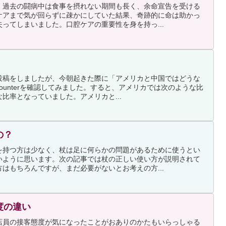
、過去の闘病中は食事を摂れない期間も長く、余命宣告を受ける
ケアまで気が回らずに疎かにしていた結果、奇跡的に命は助かっ
ってしまいました。口腔ケアの重要性を身を持っ...
投稿をしましたが、今朝起きた際に「アメリカと中国ではどうな
Counterを確認してみました。すると、アメリカでは次のような比
比率となっていました。アメリカと...
の？
を持つ方は少なく、杖は足に何らかの問題があるために使うとい
いように思います。次の記事では杖の正しい使い方が説明されて
はもちろんですが、まだ必要がないとお考えの方...
度の違い
店員の接客態度が気になったことがおありのかたもいらっしゃる