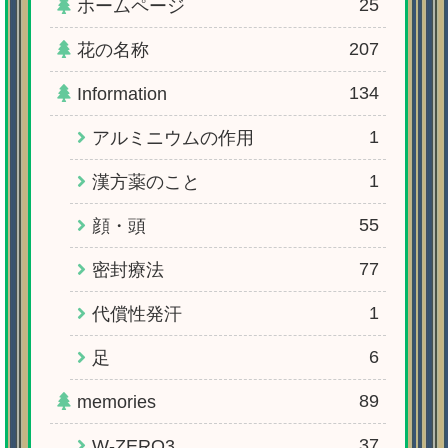
25
ホームページ
207
花の名称
134
Information
1
アルミニウムの作用
1
漢方薬のこと
55
顔・頭
77
密封療法
1
代償性発汗
6
足
89
memories
37
W-ZERO3