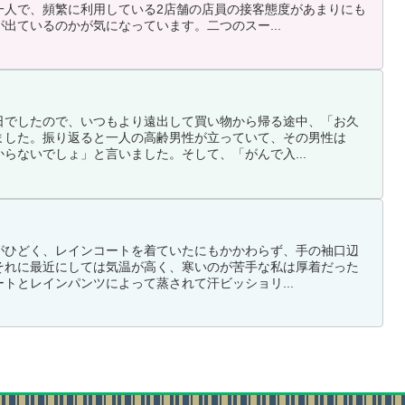
一人で、頻繁に利用している2店舗の店員の接客態度があまりにも
出ているのかが気になっています。二つのスー...
日でしたので、いつもより遠出して買い物から帰る途中、「お久
ました。振り返ると一人の高齢男性が立っていて、その男性は
らないでしょ」と言いました。そして、「がんで入...
がひどく、レインコートを着ていたにもかかわらず、手の袖口辺
それに最近にしては気温が高く、寒いのが苦手な私は厚着だった
トとレインパンツによって蒸されて汗ビッショリ...