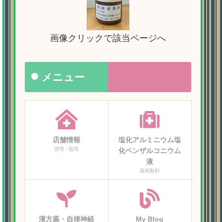
画像クリックで該当ページへ
メニュー
店舗情報
塩化アルミニウム塩
管理・販売
化ベンザルコニウム
液
薬局製剤
漢方薬・自律神経
My Blog