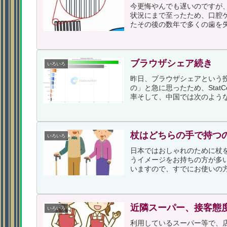
今更悔やんでも遅いのですが
状況にまで至ったため、口腔
たその後の数年で多くの歯を失
ブラウザシェア続き
いろいろ
昨日、ブラウザシェアという
の」と急に思ったため、Stat
率そして、中国では次のような
杖はどちらの手で持つ
いろいろ
日本ではおしゃれのために杖
うイメージをお持ちの方が多
いますので、すでにお使いの方
近隣スーパー、接客態
いろいろ
利用しているスーパー等で、