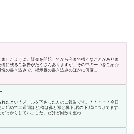
きましたように、販売を開始してから今まで様々なことがありま
記憶に残るご報告がたくさんありますが、その中の一つをご紹介
性の書き込みで、掲示板の書き込みのほかに何度...
す
られたというメールを下さった方のご報告です。＊＊＊＊＊今日
い始めて二週間ほど,俺は鼻と額と鼻下,唇の下,脇につけてます。
がっかりしていました。だけど回数を重ね...