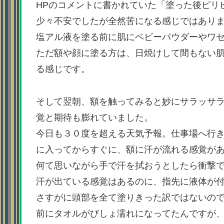
HPのコメントに書かれていた「塗った後ピリ
少々不安でしたが全然苦になる感じではあり
塩アル液を塗る前に肌にベビーパウダーやワ
ただ額や顔に塗る方は、日焼けして間もない
る感じです。
そして翌朝、額を触ってみると妙にサラッサ
覚と期待も膨れていました。
今日も３０度を超える天気予報。仕事場へ行
に入ってからすぐに、額に汗が流れる感覚が
何て思いながら手で汗を拭おうとしたら衝撃
汗が出ている感覚はあるのに、指先に液体が
さすがに頭部を全て塗りきった訳ではないの
前にタオルがびしょ濡れになってたんですが