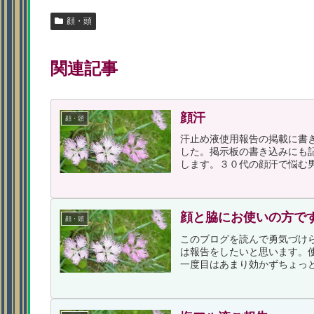
顔・頭
関連記事
顔汗
顔・頭
汗止め液使用報告の掲載に書
した。掲示板の書き込みにも
します。３０代の顔汗で悩む男
顔と脇にお使いの方で
顔・頭
このブログを読んで勇気づけ
は報告をしたいと思います。使
一度目はあまり効かずちょっと