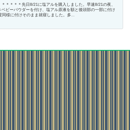
＊＊＊＊＊先日8/21に塩アルを購入しました。早速8/21の夜、
きベビーパウダーを付け、塩アル原液を額と後頭部の一部に付け
度同様に付けそのまま就寝しました。多...