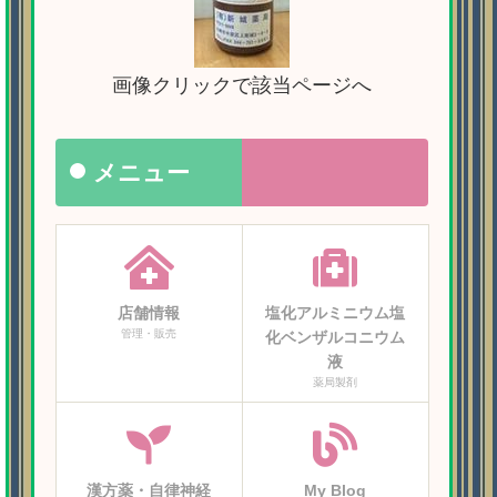
画像クリックで該当ページへ
メニュー
店舗情報
塩化アルミニウム塩
管理・販売
化ベンザルコニウム
液
薬局製剤
漢方薬・自律神経
My Blog