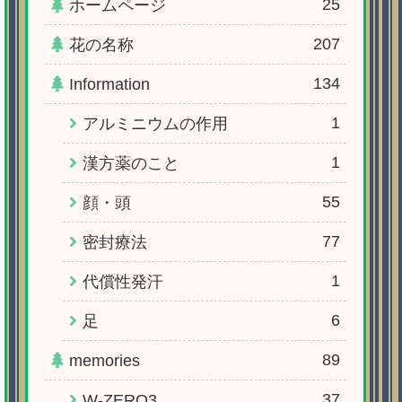
25
ホームページ
207
花の名称
134
Information
1
アルミニウムの作用
1
漢方薬のこと
55
顔・頭
77
密封療法
1
代償性発汗
6
足
89
memories
37
W-ZERO3