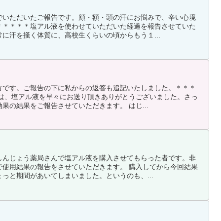
でいただいたご報告です。顔・額・頭の汗にお悩みで、辛い心境
＊＊＊＊＊塩アル液を使わせていただいた経過を報告させていた
に汗を掻く体質に、高校生くらいの頃からもう１...
方です。ご報告の下に私からの返答も追記いたしました。＊＊＊
日は、塩アル液を早々にお送り頂きありがとうございました。さっ
果の結果をご報告させていただきます。 はじ...
しんじょう薬局さんで塩アル液を購入させてもらった者です。非
で使用結果の報告をさせていただきます。 購入してから今回結果
っと期間があいてしまいました。というのも、...