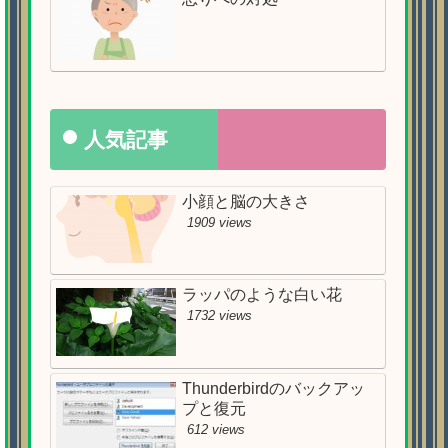
人気記事
小顔と脳の大きさ
1909 views
ラッパのような白い花
1732 views
Thunderbirdのバックアッ
プと復元
612 views