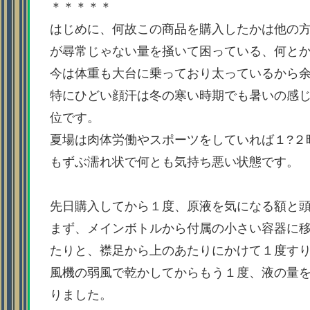
＊＊＊＊＊
はじめに、何故この商品を購入したかは他の
が尋常じゃない量を掻いて困っている、何と
今は体重も大台に乗っており太っているから
特にひどい顔汗は冬の寒い時期でも暑いの感
位です。
夏場は肉体労働やスポーツをしていれば１?２
もずぶ濡れ状で何とも気持ち悪い状態です。
先日購入してから１度、原液を気になる額と
まず、メインボトルから付属の小さい容器に
たりと、襟足から上のあたりにかけて１度す
風機の弱風で乾かしてからもう１度、液の量
りました。