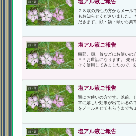
塩アル液ご報告
顔・頭
２８歳の男性の方からメール
もお知らせくださいました。
だきます。顔・額・頭から異常
塩アル液ご報告
顔・頭
頭部、顔、首などにお使いの
＊＊お世話になります。 先
そく使用してみましたので、効
塩アル液ご報告
顔・頭
額にお使いの方です。以前、
常に嬉しい効果が出ているの
をメールさせてもらうまでちょ
塩アル液ご報告
顔・頭